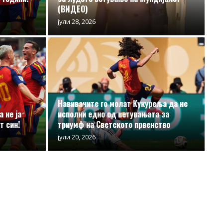
(ВИДЕО)
јули 28, 2026
Навивачите го молат Кукуреља да не
 не ја
исполни едно од ветувањата за
т син!
триумф на Светското првенство
јули 20, 2026