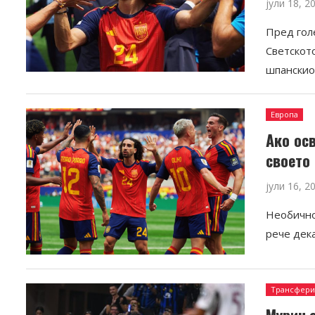
јули 18, 2
Пред гол
Светското
шпанскио
Европа
Ако осв
своето
јули 16, 2
Необично
рече дека
Трансфер
Мурињо