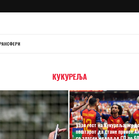
РАНСФЕРИ
КУКУРЕЉА
Убав гест на Кукуреља, му д
поштарот да стане првиот А
со златен медал од СП по 60