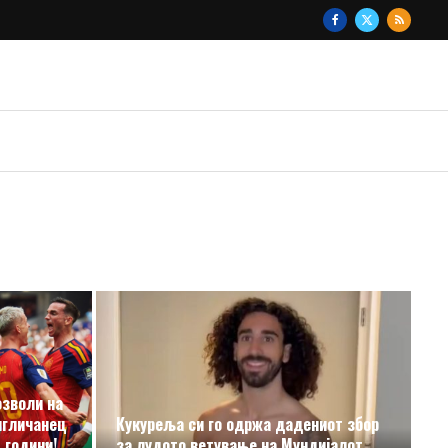
озволи на
нгличанец
Кукуреља си го одржа дадениот збор
 години!
за лудото ветување на Мундијалот