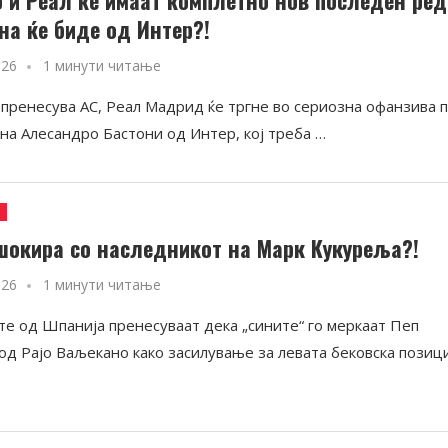
на ќе биде од Интер?!
026
1 минути читање
 пренесува АС, Реал Мадрид ќе тргне во сериозна офанзива 
 на Алесандро Бастони од Интер, кој треба …
и
шокира со наследникот на Марк Кукуреља?!
026
1 минути читање
е од Шпанија пренесуваат дека „сините“ го меркаат Пеп
од Рајо Ваљекано како засилување за левата бековска позици