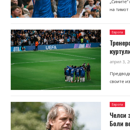
„Сините“
на тимот
Европа
Тренер
куртул
април 3, 
Предводн
своите из
Европа
Челси 
Боли ве