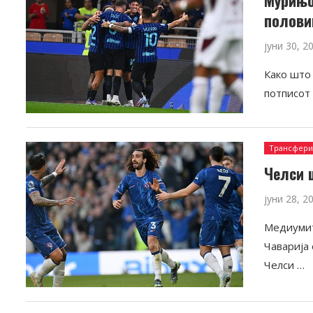
полови
јуни 30, 2
Како што
потписот
Трансфер
Челси 
јуни 28, 2
Медиумит
Чаварија 
Челси …