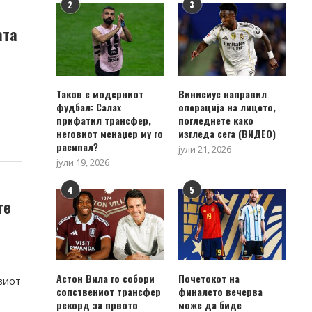
2
3
ата
Таков е модерниот
Винисиус направил
фудбал: Салах
операција на лицето,
прифатил трансфер,
погледнете како
неговиот менаџер му го
изгледа сега (ВИДЕО)
расипал?
јули 21, 2026
јули 19, 2026
4
5
те
Астон Вила го собори
Почетокот на
виот
сопствениот трансфер
финалето вечерва
рекорд за првото
може да биде