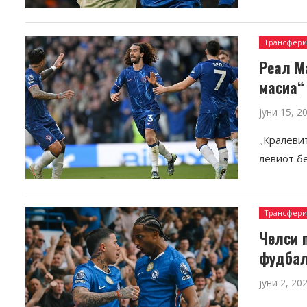
Трансфер
Реал М
масиа“
јуни 15, 2
„Кралеви
левиот б
Трансфер
Челси 
фудба
јуни 2, 20