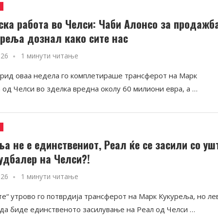
и
ска работа во Челси: Чаби Алонсо за продажб
уреља дознал како сите нас
026
1 минути читање
рид оваа недела го комплетираше трансферот на Марк
 од Челси во зделка вредна околу 60 милиони евра, а …
и
ља не е единствениот, Реал ќе се засили со уш
удбалер на Челси?!
026
1 минути читање
те“ утрово го потврдија трансферот на Марк Кукуреља, но ле
 да биде единственото засилување на Реал од Челси …