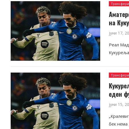
Трансфер
Аматер
на Кук
јуни 17, 2
Реал Мад
Кукуреља
Трансфер
Кукуре
еден ф
јуни 15, 2
„Кралеви
бек нема