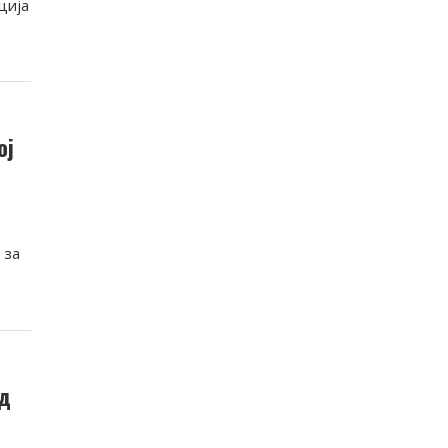
ција
ој
 за
од