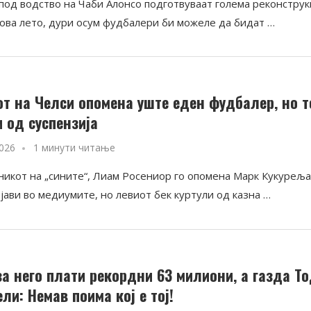
 под водство на Чаби Алонсо подготвуваат голема реконструк
 ова лето, дури осум фудбалери би можеле да бидат …
от на Челси опомена уште еден фудбалер, но т
и од суспензија
2026
1 минути читање
икот на „сините“, Лиам Росениор го опомена Марк Кукуреља
јави во медиумите, но левиот бек куртули од казна …
за него плати рекордни 63 милиони, а газда Т
ли: Немав поима кој е тој!