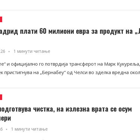
и
адрид плати 60 милиони евра за продукт на „
026
1 минути читање
те“ и официјално го потврдија трансферот на Марк Кукуреља
ек пристигнува на „Бернабеу“ од Челси во зделка вредна око
и
подготвува чистка, на излезна врата се осум
лери
26
1 минути читање