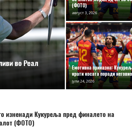
(ФОТО)
август 3, 2026
иви во Реал
Емотивна приказна: Кукуреља
крати косата поради неговио
јули 24, 2026
 го изненади Кукуреља пред финалето на
алот (ФОТО)