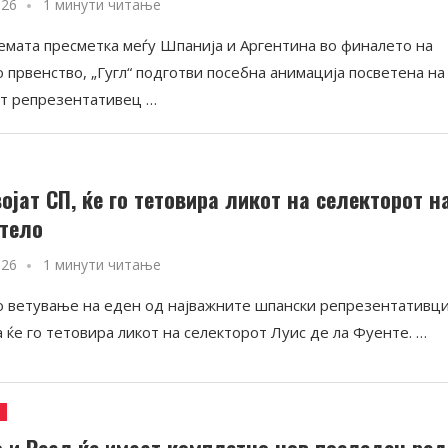
026
1 минути читање
емата пресметка меѓу Шпанија и Аргентина во финалето на
 првенство, „Гугл“ подготви посебна анимација посветена на
т репрезентативец …
ојат СП, ќе го тетовира ликот на селекторот н
 тело
026
1 минути читање
 ветување на еден од најважните шпански репрезентативци
 ќе го тетовира ликот на селекторот Луис де ла Фуенте. …
и
 и Реал ќе имаат комплетно нов последен ред