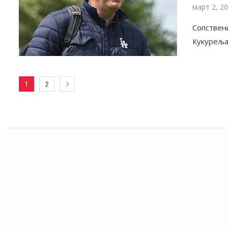
март 2, 2
Сопствен
Кукуреља
2
1