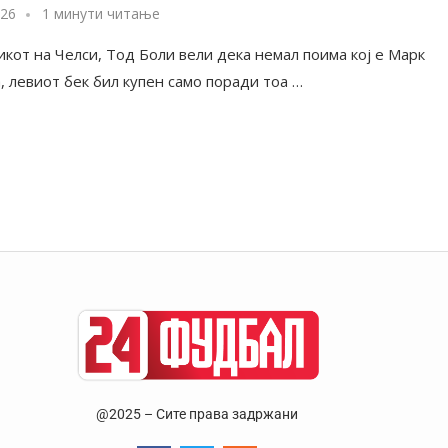
026
1 минути читање
икот на Челси, Тод Боли вели дека немал поима кој е Марк
, левиот бек бил купен само поради тоа …
@2025 – Сите права задржани