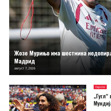
Жозе Мурињо има шестмина недопирл
Мадрид
август 7, 2026
Европа
„Гугл“
Мундиј