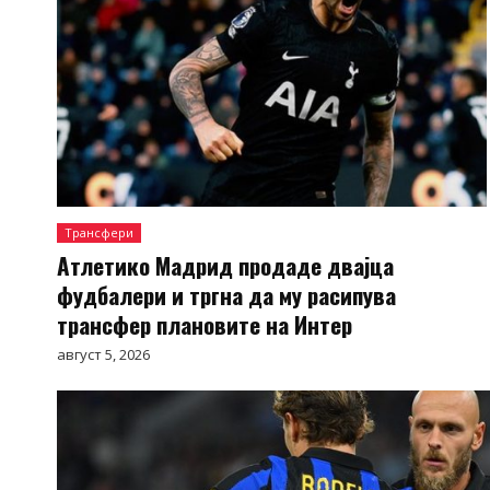
Трансфери
Атлетико Мадрид продаде двајца
фудбалери и тргна да му расипува
трансфер плановите на Интер
август 5, 2026