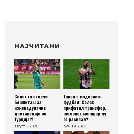
НАЈЧИТАНИ
Салах го откачи
Таков е модерниот
Бешикташ за
фудбал: Салах
изненадувачка
прифатил трансфер,
дестинација во
неговиот менаџер му
Турција?!
го расипал?
август 1, 2026
јули 19, 2026