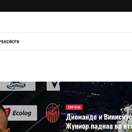
РАНСФЕРИ
ЕВРОПА
Диоманде и Винисиу
Жуниор паднаа во вт