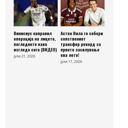
Винисиус направил
Астон Вила го собори
операција на лицето,
сопствениот
погледнете како
трансфер рекорд за
изгледа сега (ВИДЕО)
првото засилување
ова лето!
јули 21, 2026
јули 17, 2026