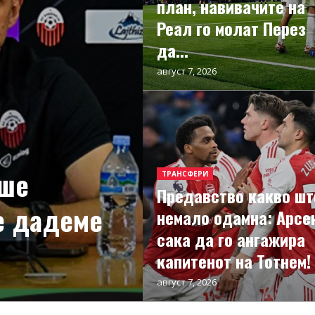
план, навивачите на
Реал го молат Перез
да...
август 7, 2026
еше
ТРАНСФЕРИ
Предавство какво шт
ќе дадеме
немало одамна: Арсе
сака да го ангажира
капитенот на Тотнем!
август 7, 2026