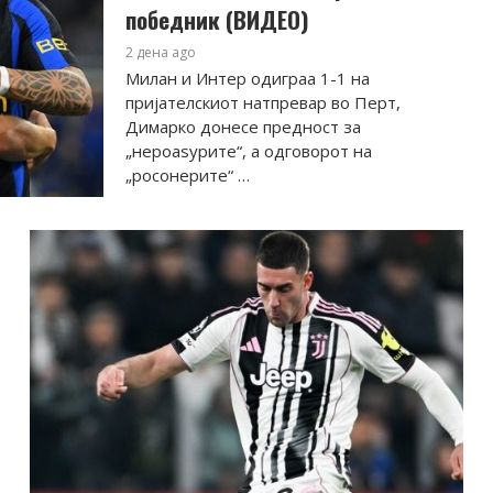
победник (ВИДЕО)
2 дена ago
Милан и Интер одиграа 1-1 на
пријателскиот натпревар во Перт,
Димарко донесе предност за
„нероаѕурите“, а одговорот на
„росонерите“ …