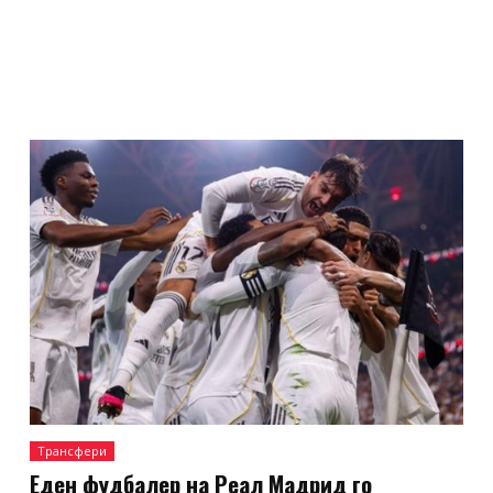
Трансфери
Еден фудбалер на Реал Мадрид го