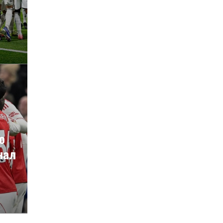
о
нал