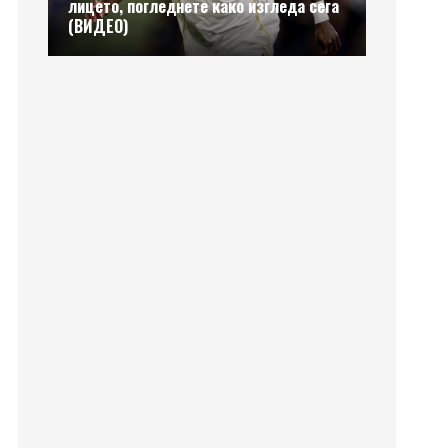
лицето, погледнете како изгледа сега
(ВИДЕО)