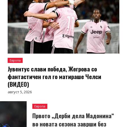
Европа
Јувентус слави победа, Жегрова со
фантастичен гол го матираше Челси
(ВИДЕО)
август 5, 2026
Европа
Првото „Дерби дела Мадонина“
во новата сезона заврши без