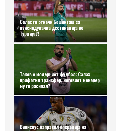
Салах го откачи Бешикташ за
изненадувачка дестинација во
Турција?!
Таков е модерниот фудбал: Салах
прифатил трансфер, неговиот менаџер
му го расипал?
Винисиус направил операција на