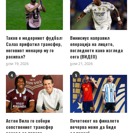
Таков е модерниот фудбал:
Винисиус направил
Салах прифатил трансфер,
операција на лицето,
неговиот менаџер му го
погледнете како изгледа
расипал?
сега (ВИДЕО)
јули 19, 2026
јули 21, 2026
4
5
Астон Вила го собори
Почетокот на финалето
сопствениот трансфер
вечерва може да биде
рекорд за првото
одложен!