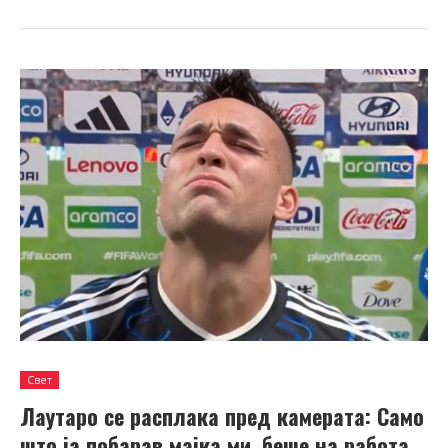
Свет
Лаутаро се расплака пред камерата: Само
што ја побарав мајка ми, беше на работа…