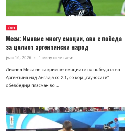
Свет
Meси: Имавме многу емоции, ова е победа
за целиот аргентински народ
јули 16, 2026
1 минути читање
Лионел Меси не ги криеше емоциите по победата на
Аргентина над Англија со 2:1, со која „гаучосите“
обезбедија пласман во …