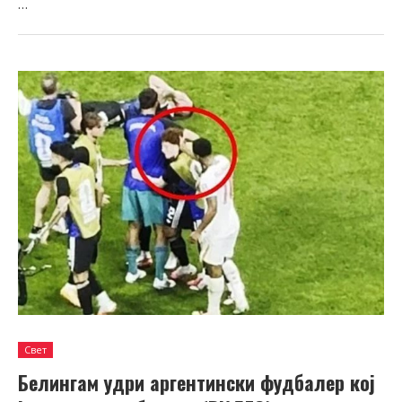
…
Свет
Белингам удри аргентински фудбалер кој