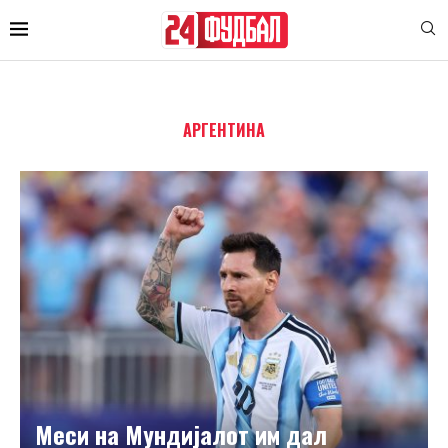
АРГЕНТИНА
Меси на Мундијалот им дал