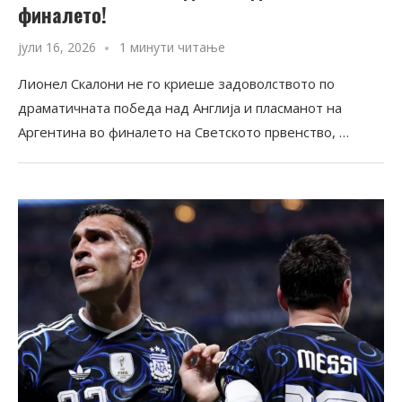
финалето!
јули 16, 2026
1 минути читање
Лионел Скалони не го криеше задоволството по
драматичната победа над Англија и пласманот на
Аргентина во финалето на Светското првенство, …