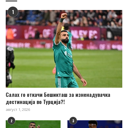
1
Салах го откачи Бешикташ за изненадувачка
дестинација во Турција?!
август 1, 2026
2
3