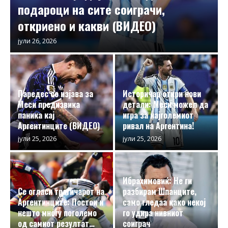
подароци на сите соиграчи,
откриено и какви (ВИДЕО)
јули 26, 2026
Паредес со изјава за
Историчар откри нови
Меси предизвика
детали: Меси можел да
паника кај
игра за најголемиот
Аргентинците (ВИДЕО)
ривал на Аргентина!
јули 25, 2026
јули 25, 2026
Ибрахимовиќ: Не ги
Се огласи трагичарот на
разбирам Шпанците,
Аргентинците: Постои и
само гледаа како некој
нешто многу поголемо
го удира нивниот
од самиот резултат…
соиграч