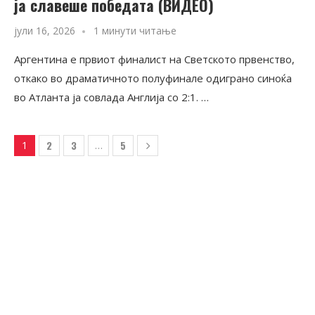
ја славеше победата (ВИДЕО)
јули 16, 2026
1 минути читање
Аргентина е првиот финалист на Светското првенство,
откако во драматичното полуфинале одиграно синоќа
во Атланта ја совлада Англија со 2:1. …
2
3
5
1
…