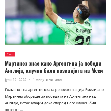
Свет
Мартинез знае како Аргентина ја победи
Англија, клучна била позицијата на Меси
јули 16, 2026
1 минути читање
Голманот на аргентинската репрезентација Емилијано
Мартинез збораше за победата на Аргентина над
Англија, истакнувајќи дека според него клучен бил
потегот …