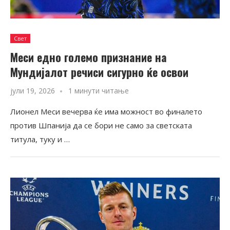
Свет
Меси едно големо признание на
Мундијалот речиси сигурно ќе освои
јули 19, 2026
1 минути читање
Лионел Меси вечерва ќе има можност во финалето
против Шпанија да се бори не само за светската
титула, туку и …