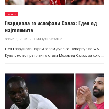
Европа
Гвардиола го испофали Салах: Еден од
најголемите…
април 3, 2026
1 минути читање
Пеп Гвардиола најави голем дуел со Ливерпул во ФА
Купот, но во прв план го стави Мохамед Салах, за кого …