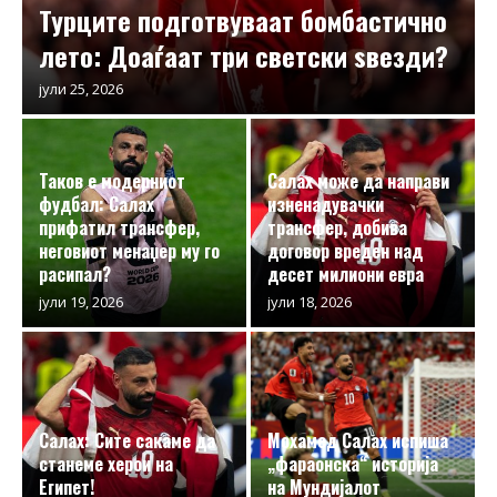
Турците подготвуваат бомбастично
лето: Доаѓаат три светски ѕвезди?
јули 25, 2026
Таков е модерниот
Салах може да направи
фудбал: Салах
изненадувачки
прифатил трансфер,
трансфер, добива
неговиот менаџер му го
договор вреден над
расипал?
десет милиони евра
јули 19, 2026
јули 18, 2026
Салах: Сите сакаме да
Мохамед Салах испиша
станеме херои на
„фараонска“ историја
Египет!
на Мундијалот