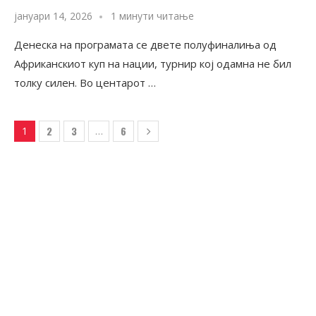
јануари 14, 2026
1 минути читање
Денеска на програмата се двете полуфиналиња од
Африканскиот куп на нации, турнир кој одамна не бил
толку силен. Во центарот …
2
3
6
1
…