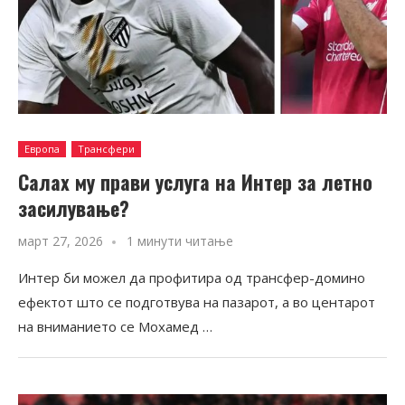
Европа
Трансфери
Салах му прави услуга на Интер за летно
засилување?
март 27, 2026
1 минути читање
Интер би можел да профитира од трансфер-домино
ефектот што се подготвува на пазарот, а во центарот
на вниманието се Мохамед …