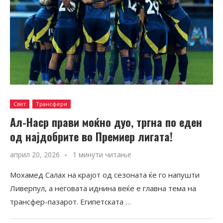
Свет
Трансфери
Ал-Наср прави моќно дуо, тргна по еден
од најдобрите во Премиер лигата!
април 20, 2026
1 минути читање
Мохамед Салах на крајот од сезоната ќе го напушти
Ливерпул, а неговата иднина веќе е главна тема на
трансфер-пазарот. Египетската …