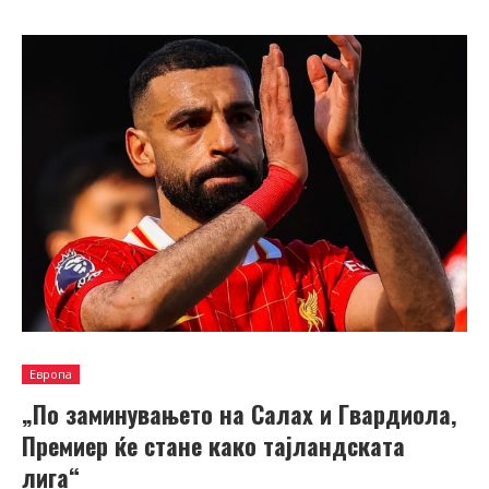
Европа
„По заминувањето на Салах и Гвардиола,
Премиер ќе стане како тајландската
лига“