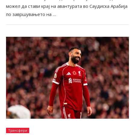
можел да стави крај на авантурата во Саудиска Арабија
по завршувањето на …
Трансфери