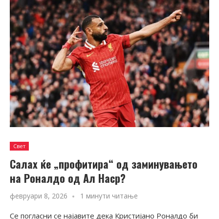
Свет
Салах ќе „профитира“ од заминувањето
на Роналдо од Ал Наср?
февруари 8, 2026
1 минути читање
Се погласни се најавите дека Кристијано Роналдо би