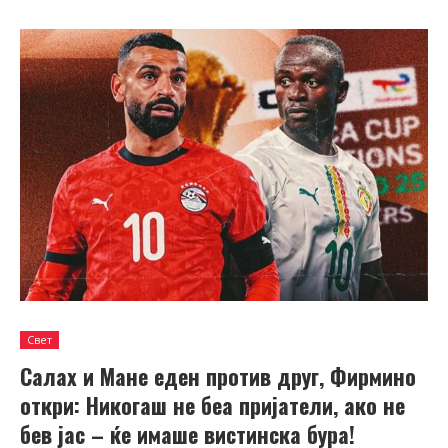
Свет
Салах и Мане еден против друг, Фирмино
откри: Никогаш не беа пријатели, ако не
бев јас – ќе имаше вистинска бура!