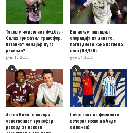
Таков е модерниот фудбал:
Винисиус направил
Салах прифатил трансфер,
операција на лицето,
неговиот менаџер му го
погледнете како изгледа
расипал?
сега (ВИДЕО)
јули 19, 2026
јули 21, 2026
4
5
Астон Вила го собори
Почетокот на финалето
сопствениот трансфер
вечерва може да биде
рекорд за првото
одложен!
засилување ова лето!