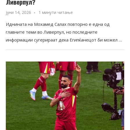
Ливерпул?
јуни 14, 2026
1 минути читање
Иднината на Мохамед Салах повторно е една од
главните теми во Ливерпул, но последните
информации сугерираат дека Египќанецот би можел …