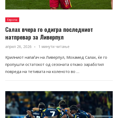
Европа
Салах вчера го одигра последниот
натпревар за Ливерпул
април 26, 2026
1 минути читање
Крилниот напаѓач на Ливерпул, Мохамед Салах, ќе го
пропушти остатокот од сезоната откако заработил
повреда на тетивата на коленото во …