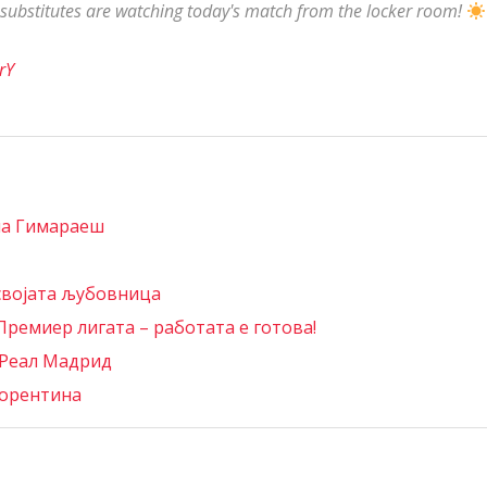
 substitutes are watching today's match from the locker room!
rY
на Гимараеш
 својата љубовница
Премиер лигата – работата е готова!
 Реал Мадрид
иорентина