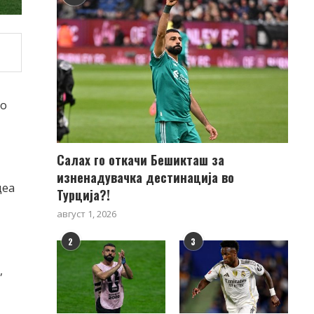
ко
Салах го откачи Бешикташ за
изненадувачка дестинација во
деа
Турција?!
август 1, 2026
2
3
,