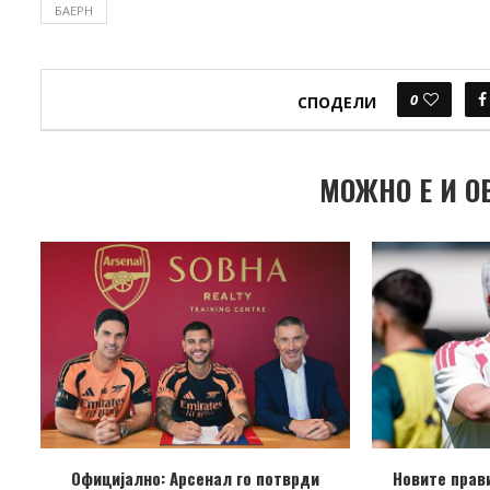
БАЕРН
0
СПОДЕЛИ
МОЖНО Е И О
Официјално: Арсенал го потврди
Новите прав