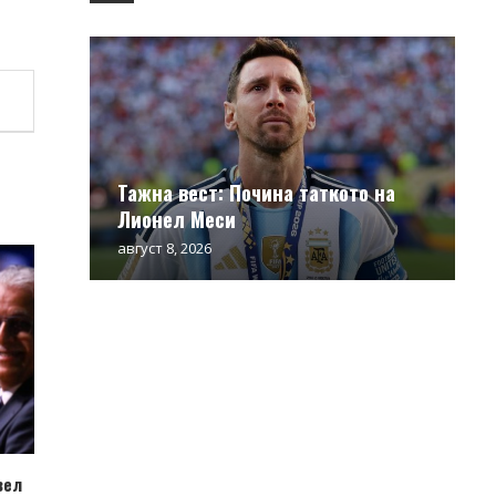
Тажна вест: Почина таткото на
Лионел Меси
август 8, 2026
вел