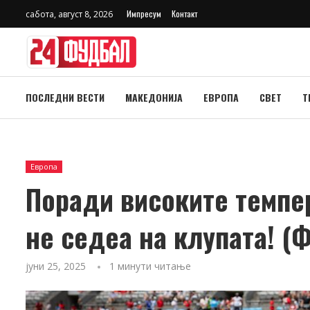
Импресум
Контакт
сабота, август 8, 2026
ПОСЛЕДНИ ВЕСТИ
МАКЕДОНИЈА
ЕВРОПА
СВЕТ
Т
Европа
Поради високите темпе
не седеа на клупата! (
јуни 25, 2025
1 минути читање