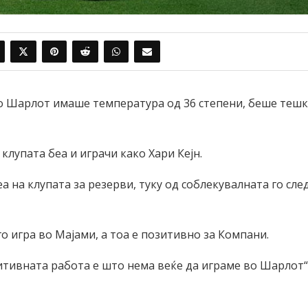
во Шарлот имаше температура од 36 степени, беше теш
клупата беа и играчи како Хари Кејн.
 на клупата за резерви, туку од соблекувалната го сле
 игра во Мајами, а тоа е позитивно за Компани.
итивната работа е што нема веќе да играме во Шарлот“