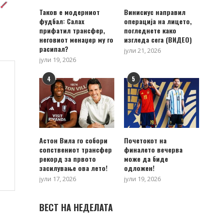
Таков е модерниот
Винисиус направил
фудбал: Салах
операција на лицето,
прифатил трансфер,
погледнете како
неговиот менаџер му го
изгледа сега (ВИДЕО)
расипал?
јули 21, 2026
јули 19, 2026
4
5
Астон Вила го собори
Почетокот на
сопствениот трансфер
финалето вечерва
рекорд за првото
може да биде
засилување ова лето!
одложен!
јули 17, 2026
јули 19, 2026
ВЕСТ НА НЕДЕЛАТА