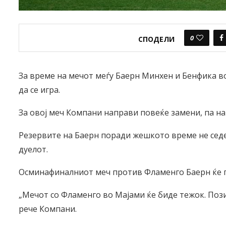
0
СПОДЕЛИ
За време на мечот меѓу Баерн Минхен и Бенфика 
да се игра.
За овој меч Компани направи повеќе замени, па на 
Резервите на Баерн поради жешкото време не седеа
дуелот.
Осминафиналниот меч против Фламенго Баерн ќе го
„Мечот со Фламенго во Мајами ќе биде тежок. Поз
рече Компани.