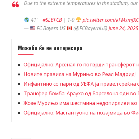
Due to the extreme temperatures in the stadium, our
41' |
#SLBFCB
| 1-0
pic.twitter.com/kFMxmfXC
—
FC Bayern US
(@FCBayernUS)
June 24, 2025
Можеби ќе ве интересира
Официјално: Арсенал го потврди трансферот 
Новите правила на Мурињо во Реал Мадрид!
Инфантино со пари од УЕФА ја правел среќна
Трансфер бомба: Араухо од Барселона оди во 
Жозе Мурињо има шестмина недопирливи во
Официјално: Мастантуоно на позајмица во Ф