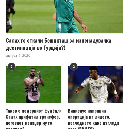
Салах го откачи Бешикташ за изненадувачка
дестинација во Турција?!
август 1, 2026
2
3
Таков е модерниот фудбал:
Винисиус направил
Салах прифатил трансфер,
операција на лицето,
неговиот менаџер му го
погледнете како изгледа
расипал?
сега (ВИДЕО)