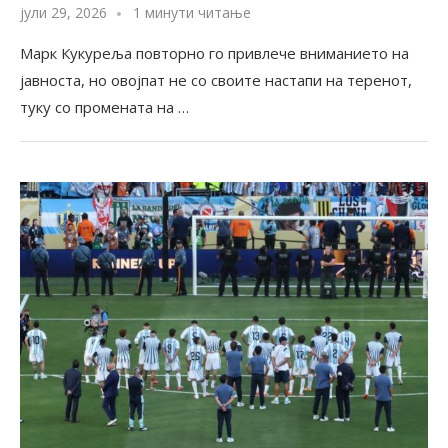
јули 29, 2026
1 минути читање
Марк Кукуреља повторно го привлече вниманието на
јавноста, но овојпат не со своите настапи на теренот,
туку со промената на …