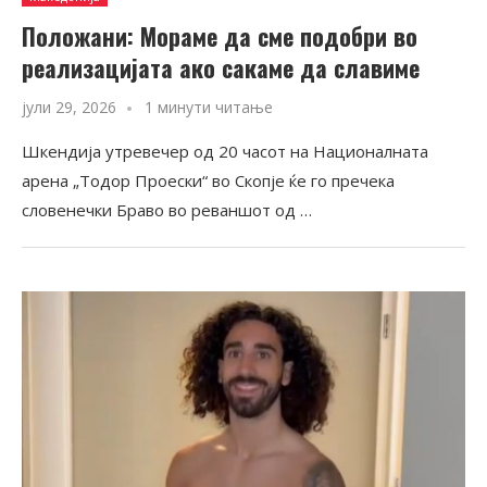
Положани: Морaме да сме подобри во
реализацијата ако сакаме да славиме
јули 29, 2026
1 минути читање
Шкендија утревечер од 20 часот на Националната
арена „Тодор Проески“ во Скопје ќе го пречека
словенечки Браво во реваншот од …