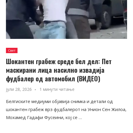
Свет
Шокантен грабеж среде бел дел: Пет
маскирани лица насилно извадија
фудбалер од автомобил (ВИДЕО)
јули 28, 2026
1 минути читање
Белгиските медиуми објавија снимка и детали од
шокантен грабеж врз фудбалерот на Унион Сен Жилоа,
Мохамед Гадафи Фусеини, кој се …