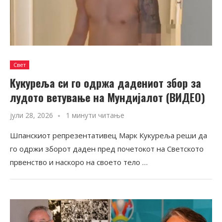
Свет
Кукуреља си го одржа дадениот збор за
лудото ветување на Мундијалот (ВИДЕО)
јули 28, 2026
1 минути читање
Шпанскиот репрезентативец Марк Кукуреља реши да
го одржи зборот даден пред почетокот на Светското
првенство и наскоро на своето тело …