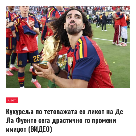
Свет
Кукуреља по тетоважата со ликот на Де
Ла Фуенте сега драстично го промени
имиџот (ВИДЕО)