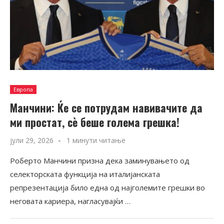
Европа
Манчини: Ќе се потрудам навивачите да
ми простат, сè беше голема грешка!
јули 29, 2026
1 минути читање
Роберто Манчини призна дека заминувањето од
селекторската функција на италијанската
репрезентација било една од најголемите грешки во
неговата кариера, нагласувајќи …