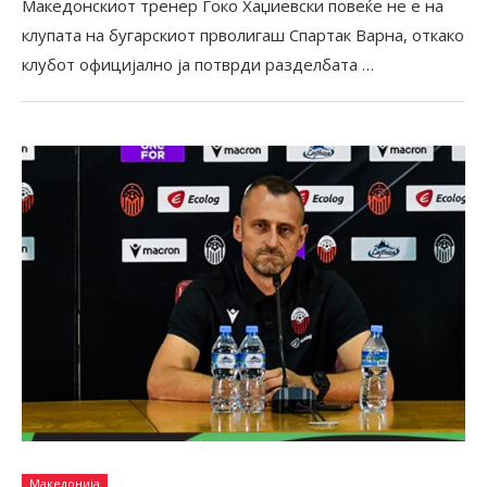
Македонскиот тренер Ѓоко Хаџиевски повеќе не е на
клупата на бугарскиот прволигаш Спартак Варна, откако
клубот официјално ја потврди разделбата …
Македонија