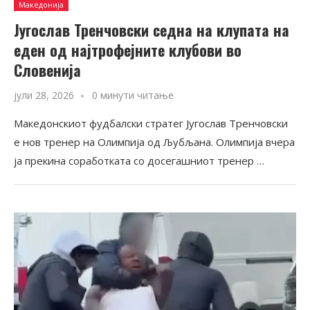
Македонија
Југослав Тренчовски седна на клупата на
еден од најтрофејните клубови во
Словенија
јули 28, 2026
0 минути читање
Македонскиот фудбалски стратег Југослав Тренчовски
е нов тренер на Олимпија од Љубљана. Олимпија вчера
ја прекина соработката со досегашниот тренер …