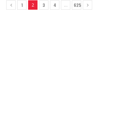
1
3
4
625
2
…