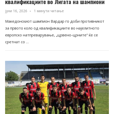
квалификациите во Лигата на шампиони
јуни 16, 2026
1 минути читање
Македонскиот шампион Вардар го доби противникот
за првото коло од квалификациите во најелитното
европско натпреварување, „црвено-црните“ ќе се
сретнат со …