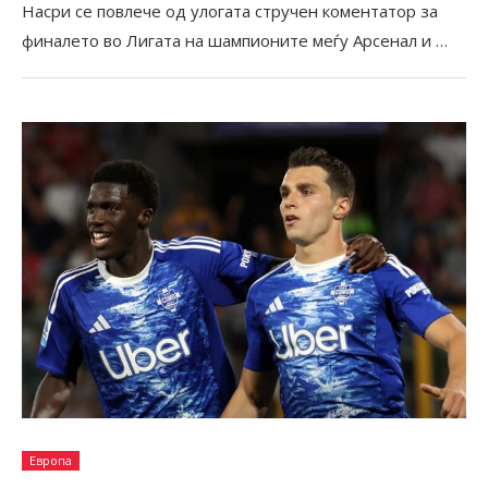
Насри се повлече од улогата стручен коментатор за
финалето во Лигата на шампионите меѓу Арсенал и …
Европа