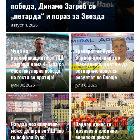
победа, Динамо Загреб со
„петарда“ и пораз за Звезда
август 4, 2026
Чудо во
Тренерот на Купс:
квалификациите за ЛШ:
Вардар доминира во
Загубија дома 4-1, па со
Македонија, целта е да
спектакуларна победа
оствариме поволен
на гости се вратија!
резултат во Скопје
јули 30, 2026
јули 6, 2026
Вардар дозна против
Вардар денес го
може да игра во ЛШ ако
дознава и следниот
го исфрли Купс!
европски ривал