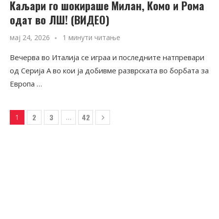
Каљари го шокираше Милан, Комо и Рома
одат во ЛШ! (ВИДЕО)
мај 24, 2026
1 минути читање
Вечерва во Италија се играа и последните натпревари
од Серија А во кои ја добивме разврската во борбата за
Европа …
2
3
42
1
…