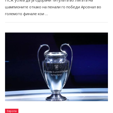
шампионите откако на пенали го победи Арсенал во
големото финале кои …
Европа