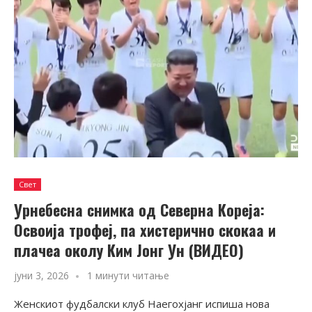
Свет
Урнебесна снимка од Северна Кореја:
Освоија трофеј, па хистерично скокаа и
плачеа околу Ким Јонг Ун (ВИДЕО)
јуни 3, 2026
1 минути читање
Женскиот фудбалски клуб Наегохјанг испиша нова