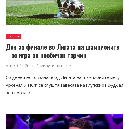
Европа
Ден за финале во Лигата на шампионите
– се игра во необичен термин
мај 30, 2026
1 минути читање
Со денешното финале од Лигата на шампионите меѓу
Арсенал и ПСЖ се спушта завесата на клупскиот фудбал
во Европа и …