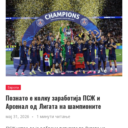
Европа
Познато е колку заработија ПСЖ и
Арсенал од Лигата на шампионите
мај 31, 2026
1 минути читање
ПСЖ успеа да ја одбрани титулата во Лигата на