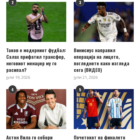
2
3
Таков е модерниот фудбал:
Винисиус направил
Салах прифатил трансфер,
операција на лицето,
неговиот менаџер му го
погледнете како изгледа
расипал?
сега (ВИДЕО)
јули 19, 2026
јули 21, 2026
4
5
Астон Вила го собори
Почетокот на финалето