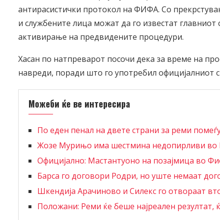
антирасистички протокол на ФИФА. Со прекрстувањ
и службените лица можат да го известат главниот 
активирање на предвидените процедури.
Хасан по натпреварот посочи дека за време на про
навреди, поради што го употребил официјалниот 
Можеби ќе ве интересира
По еден пенал на двете страни за реми помеѓ
Жозе Мурињо има шестмина недопирливи во
Официјално: Мастантуоно на позајмица во Ф
Барса го договори Родри, но уште немаат дог
Шкендија Арачиново и Силекс го отвораат в
Положани: Реми ќе беше најреален резултат, 