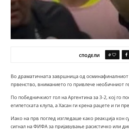
0
СПОДЕЛИ
Во драматичната завршница од осминафиналниот н
првенство, вниманието го привлече необичниот гес
По победничкиот гол на Аргентина за 3-2, кој го 
египетската клупа, а Хасан ги крена рацете и ги пр
Иако на прв поглед изгледаше како реакција кон с
сигнал на ФИФА за пријавување расистичко или ди