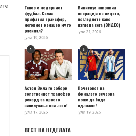
рите
Таков е модерниот
Винисиус направил
фудбал: Салах
операција на лицето,
прифатил трансфер,
погледнете како
неговиот менаџер му го
изгледа сега (ВИДЕО)
расипал?
јули 21, 2026
и
јули 19, 2026
4
5
Астон Вила го собори
Почетокот на
сопствениот трансфер
финалето вечерва
рекорд за првото
може да биде
засилување ова лето!
одложен!
јули 17, 2026
јули 19, 2026
ВЕСТ НА НЕДЕЛАТА