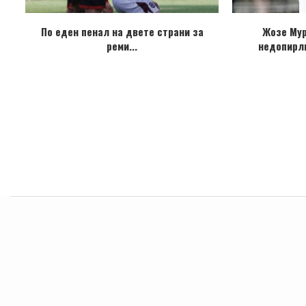
По еден пенал на двете страни за
Жозе Му
реми...
недопирл