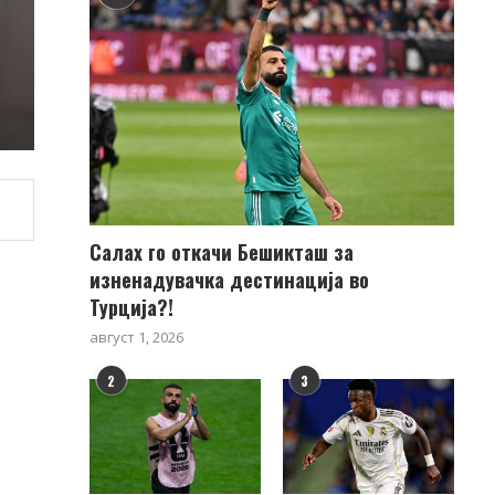
Салах го откачи Бешикташ за
изненадувачка дестинација во
Турција?!
август 1, 2026
2
3