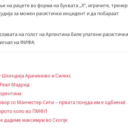
е на рацете во форма на буквата „Х“, играчите, трене
судија за можен расистички инцидент и да побараат
славата на голот на Аргентина биле упатени расистичк
сигнал на ФИФА.
у Шкендија Арачиново и Силекс
 Реал Мадрид
иорентина
овор со Манчестер Сити – првата понуда им е одбиена!
торото коло во ПМФЛ
ќе дадеме максимум во Скопје