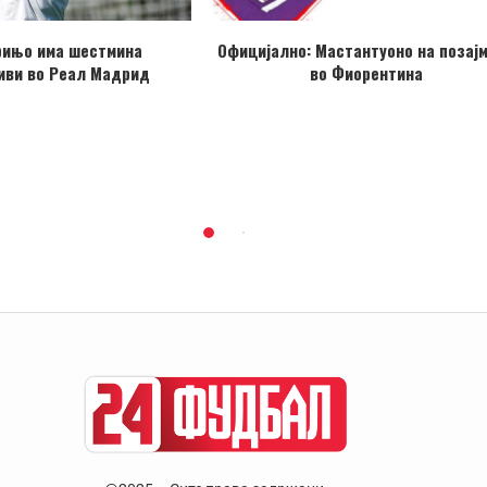
рињо има шестмина
Официјално: Мастантуоно на позај
иви во Реал Мадрид
во Фиорентина