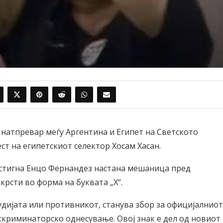
атпревар меѓу Аргентина и Египет на Светското
т на египетскиот селектор Хосам Хасан.
постигна Енцо Фернандез настана мешаница пред
екрсти во форма на буквата „Х“.
удијата или противникот, станува збор за официјалниот
скриминаторско однесување. Овој знак е дел од новиот