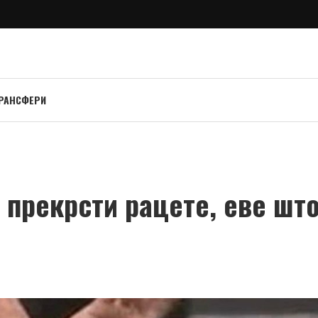
РАНСФЕРИ
и прекрсти рацете, еве шт