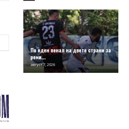
По еден пенал на двете страни за
реми...
август 7, 2026