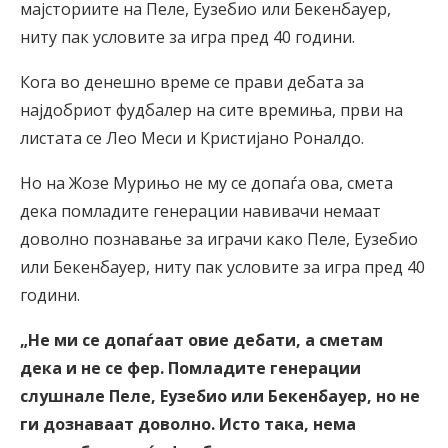
мајсториите на Пеле, Еузебио или Бекенбауер,
ниту пак условите за игра пред 40 години.
Кога во денешно време се прави дебата за
најдобриот фудбалер на сите времиња, први на
листата се Лео Меси и Кристијано Роналдо.
Но на Жозе Мурињо не му се допаѓа ова, смета
дека помладите генерации навивачи немаат
доволно познавање за играчи како Пеле, Еузебио
или Бекенбауер, ниту пак условите за игра пред 40
години.
„Не ми се допаѓаат овие дебати, а сметам
дека и не се фер. Помладите генерации
слушнале Пеле, Еузебио или Бекенбауер, но не
ги дознаваат доволно. Исто така, нема