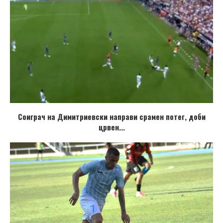
Соиграч на Димитриевски направи срамен потег, доби
црвен...