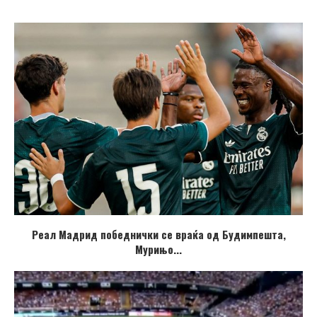
Реал Мадрид победнички се враќа од Будимпешта,
Мурињо...