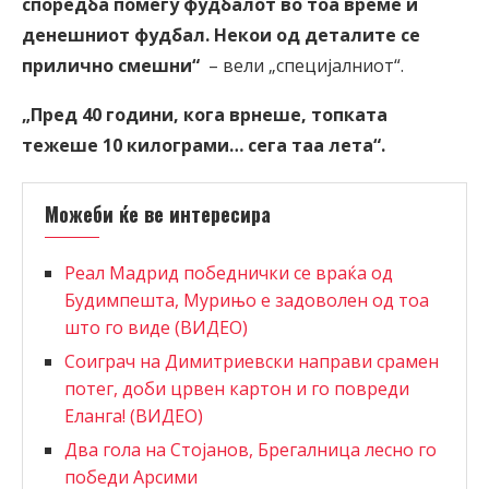
споредба помеѓу фудбалот во тоа време и
денешниот фудбал. Некои од деталите се
прилично смешни“
– вели „специјалниот“.
„Пред 40 години, кога врнеше, топката
тежеше 10 килограми… сега таа лета“.
Можеби ќе ве интересира
Реал Мадрид победнички се враќа од
Будимпешта, Мурињо е задоволен од тоа
што го виде (ВИДЕО)
Соиграч на Димитриевски направи срамен
потег, доби црвен картон и го повреди
Еланга! (ВИДЕО)
Два гола на Стојанов, Брегалница лесно го
победи Арсими