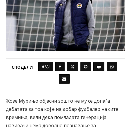
0
СПОДЕЛИ
Жозе Мурињо објасни зошто не му се допаѓа
дебатата за тоа кој е најдобар фудбалер на сите
времиња, вели дека помладата генерација
навивачи нема доволно познавање за