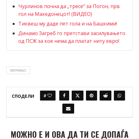
Чурлинов почна да „тресе“ за Погон, прв
гол на Македонецот! (ВИДЕО)
Тиквеш му даде пет гола и на Башкими!
Динамо Загреб го претстави засилувањето
од ПСЖ за кое нема да платат ниту евро!
МУРИЊО
0
СПОДЕЛИ
МОЖНО Е И ОВА ДА ТИ СЕ ДОПАЃА