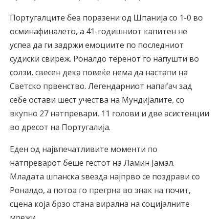
Португалците беа поразени од Шпанија со 1-0 во
осминафиналето, а 41-годишниот капитен не
успеа да ги задржи емоциите по последниот
судиски свиреж. Роналдо теренот го напушти во
солзи, свесен дека повеќе нема да настапи на
Светско првенство. Легендарниот напаѓач зад
себе остави шест учества на Мундијалите, со
вкупно 27 натпревари, 11 голови и две асистенции
во дресот на Португалија.
Еден од највпечатливите моменти по
натпреварот беше гестот на Ламин Јамал.
Младата шпанска ѕвезда најпрво се поздрави со
Роналдо, а потоа го прегрна во знак на почит,
сцена која брзо стана вирална на социјалните
мрежи.