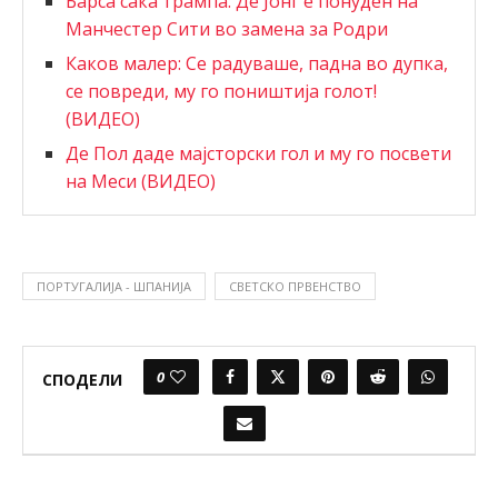
Барсa сака трампа: Де Јонг е понуден на
Манчестер Сити во замена за Родри
Каков малер: Се радуваше, падна во дупка,
се повреди, му го поништија голот!
(ВИДЕО)
Де Пол даде мајсторски гол и му го посвети
на Меси (ВИДЕО)
ПОРТУГАЛИЈА - ШПАНИЈА
СВЕТСКО ПРВЕНСТВО
0
СПОДЕЛИ