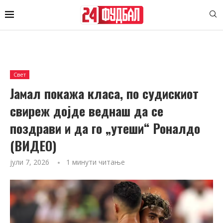
Свет
Јамал покажа класа, по судискиот
свиреж дојде веднаш да се
поздрави и да го „утеши“ Роналдо
(ВИДЕО)
јули 7, 2026
1 минути читање