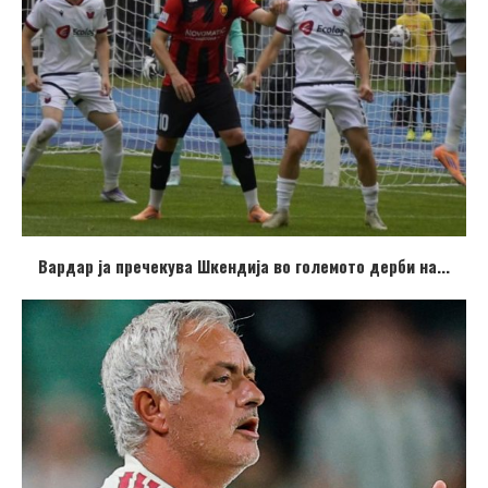
Вардар ја пречекува Шкендија во големото дерби на...