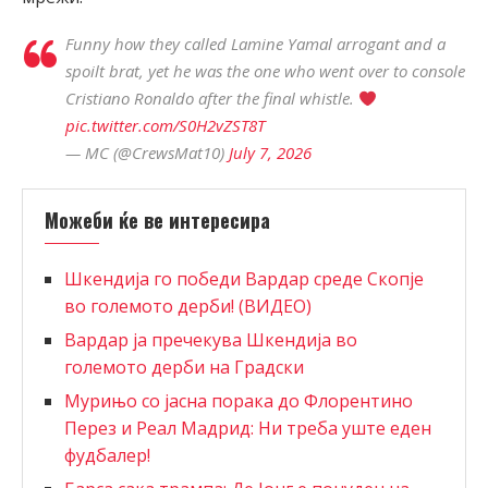
Funny how they called Lamine Yamal arrogant and a
spoilt brat, yet he was the one who went over to console
Cristiano Ronaldo after the final whistle.
pic.twitter.com/S0H2vZST8T
— MC (@CrewsMat10)
July 7, 2026
Можеби ќе ве интересира
Шкендија го победи Вардар среде Скопје
во големото дерби! (ВИДЕО)
Вардар ја пречекува Шкендија во
големото дерби на Градски
Мурињо со јасна порака до Флорентино
Перез и Реал Мадрид: Ни треба уште еден
фудбалер!