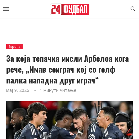
Европа
За која тепачка мисли Арбелоа кога
рече, „Имав соиграч кој со голф
палка нападна друг играч“
мај 9, 2026
1 минути читање