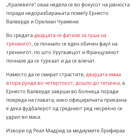
„Кралевите“ оваа недела се во фокусот на јавноста
поради недоразбирањата помеѓу Ернесто
Валверде и Орелиан Чуамени.
Во средата
двајцата се фатиле за гуша на
тренингот
, се почнало се еден обичен фаул на
тренингот, по што Уругваецот и Французинот
почнале да се туркаат и да се влечат.
Наместо да се смират страстите,
двајцата имаа
втора рунда во четвртокот, дошло до тепачка
, а
Ернесто Валверде заврши во болница поради
повреда на главата, иако официјалната приказна
е дека фудбалерот од средниот ред несреќно се
удрил во маса.
Извори од Реал Мадрид за медиумите брифираа