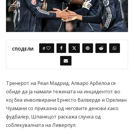
0
СПОДЕЛИ
Тренерот на Реал Мадрид, Алваро Арбелоа се
обиде да ја намали тежината на инцидентот во
кој беа инволвирани Ернесто Валверде и Орелиан
Чуамани со приказна од неговите денови како
фудбалер, Шпанецот раскажа случка од
соблекувалната на Ливерпул.