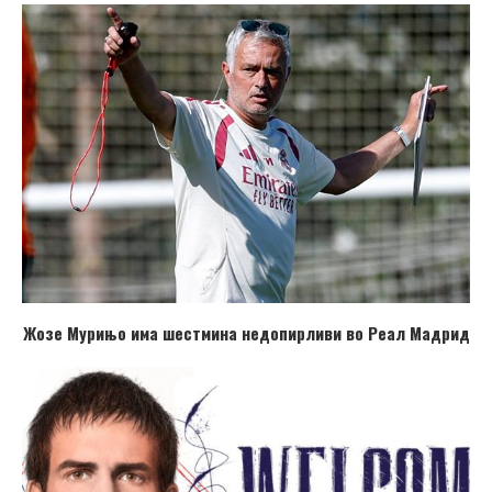
Жозе Мурињо има шестмина недопирливи во Реал Мадрид