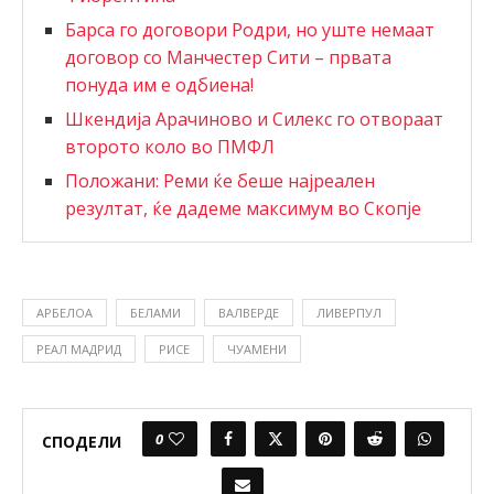
Барса го договори Родри, но уште немаат
договор со Манчестер Сити – првата
понуда им е одбиена!
Шкендија Арачиново и Силекс го отвораат
второто коло во ПМФЛ
Положани: Реми ќе беше најреален
резултат, ќе дадеме максимум во Скопје
АРБЕЛОА
БЕЛАМИ
ВАЛВЕРДЕ
ЛИВЕРПУЛ
РЕАЛ МАДРИД
РИСЕ
ЧУАМЕНИ
0
СПОДЕЛИ