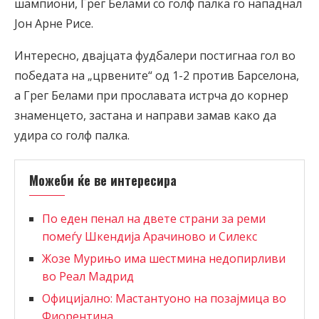
шампиони, Грег Белами со голф палка го нападнал
Јон Арне Рисе.
Интересно, двајцата фудбалери постигнаа гол во
победата на „црвените“ од 1-2 против Барселона,
а Грег Белами при прославата истрча до корнер
знаменцето, застана и направи замав како да
удира со голф палка.
Можеби ќе ве интересира
По еден пенал на двете страни за реми
помеѓу Шкендија Арачиново и Силекс
Жозе Мурињо има шестмина недопирливи
во Реал Мадрид
Официјално: Мастантуоно на позајмица во
Фиорентина