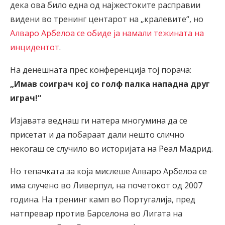
дека ова било една од најжестоките расправии
видени во тренинг центарот на „кралевите“, но
Алваро Арбелоа се обиде ја намали тежината на
инцидентот
.
На денешната прес конференција тој порача:
„Имав соиграч кој со голф палка нападна друг
играч!“
Изјавата веднаш ги натера многумина да се
присетат и да побараат дали нешто слично
некогаш се случило во историјата на Реал Мадрид.
Но тепачката за која мислеше Алваро Арбелоа се
има случено во Ливерпул, на почетокот од 2007
година. На тренинг камп во Португалија, пред
натпревар против Барселона во Лигата на