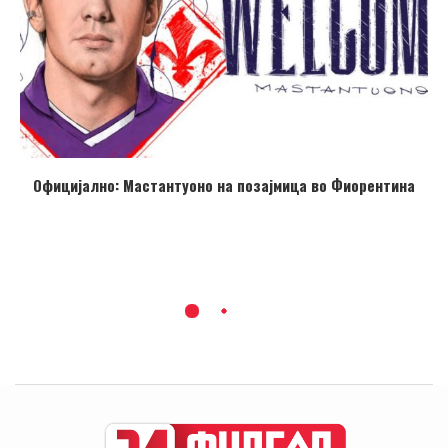
Официјално: Мастантуоно на позајмица во Фиорентина