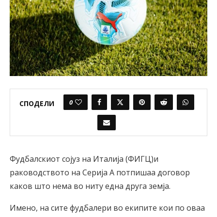
0
СПОДЕЛИ
Фудбалскиот сојуз на Италија (ФИГЦ)и
раководството на Серија А потпишаа договор
каков што нема во ниту една друга земја.
Имено, на сите фудбалери во екипите кои по оваа