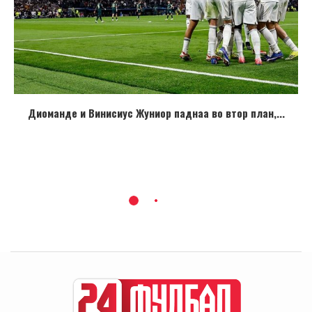
Диоманде и Винисиус Жуниор паднаа во втор план,...