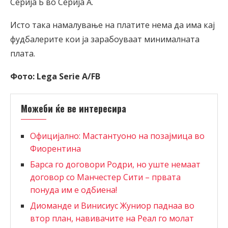
Серија Б во Серија А.
Исто така намалување на платите нема да има кај
фудбалерите кои ја зарабоуваат минималната
плата.
Фото: Lega Serie A/FB
Можеби ќе ве интересира
Официјално: Мастантуоно на позајмица во
Фиорентина
Барса го договори Родри, но уште немаат
договор со Манчестер Сити – првата
понуда им е одбиена!
Диоманде и Винисиус Жуниор паднаа во
втор план, навивачите на Реал го молат