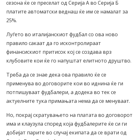
сезона ќе се преселат од Серија А во Серија Б
платите автоматски веднаш ќе им се намалат за
25%.
Луѓето во италијанскиот фудбал со ова ново
правило сакаат да го исконтролираат
финансискиот притисок кој се создава врз
клубовите кои ќе го напуштат елитното друштво.
Треба да се знае дека ова правило ќе се
применува во договорите кои во иднина ќе ги
потпишуваат фудбалери, а додека во тек се
актуелните тука примањата нема да се менуваат.
Но, покрај скратувањето на платата во договорот
има и клаузула според која фудбалерите ќе си ги
добијат парите во случај екипата да се врати од