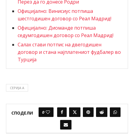
Перез да го донесе Родри
Официјално: Винисиус потпиша
шестгодишен договор со Реал Мадрид!
Официјално: Диоманде потпиша
седумгодишен договор со Реал Мадрид!
Салах стави потпис на двегодишен
договор и стана најплатениот фудбалер во
Турција
СЕРИЈА А
0
СПОДЕЛИ