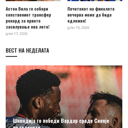
Астон Вила го собори
Почетокот на финалето
сопствениот трансфер
вечерва може да биде
рекорд за првото
одложен!
засилување ова лето!
јули 19, 2026
јули 17, 2026
ВЕСТ НА НЕДЕЛАТА
Шкендија го победи Вардар среде Скопје
во големото...