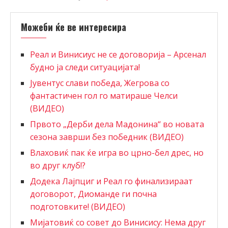
Можеби ќе ве интересира
Реал и Винисиус не се договорија – Арсенал
будно ја следи ситуацијата!
Јувентус слави победа, Жегрова со
фантастичен гол го матираше Челси
(ВИДЕО)
Првото „Дерби дела Мадонина“ во новата
сезона заврши без победник (ВИДЕО)
Влаховиќ пак ќе игра во црно-бел дрес, но
во друг клуб!?
Додека Лајпциг и Реал го финализираат
договорот, Диоманде ги почна
подготовките! (ВИДЕО)
Мијатовиќ со совет до Винисису: Нема друг