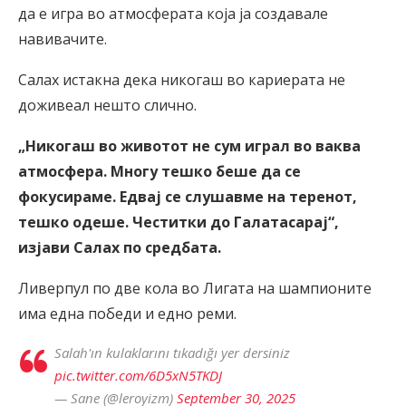
да е игра во атмосферата која ја создавале
навивачите.
Салах истакна дека никогаш во кариерата не
доживеал нешто слично.
„Никогаш во животот не сум играл во ваква
атмосфера. Многу тешко беше да се
фокусираме. Едвај се слушавме на теренот,
тешко одеше. Честитки до Галатасарај“,
изјави Салах по средбата.
Ливерпул по две кола во Лигата на шампионите
има една победи и едно реми.
Salah'ın kulaklarını tıkadığı yer dersiniz
pic.twitter.com/6D5xN5TKDJ
— Sane (@leroyizm)
September 30, 2025