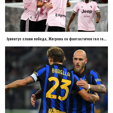
Јувентус слави победа, Жегрова со фантастичен гол го...