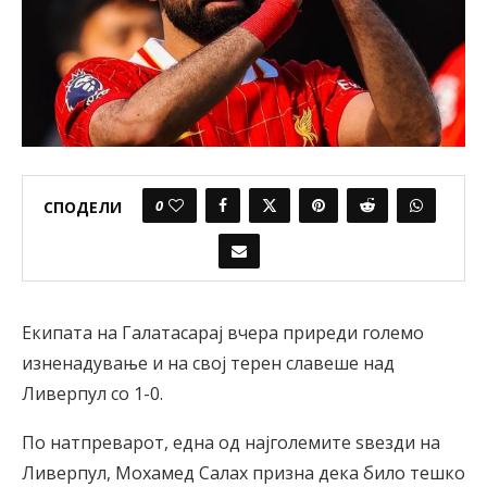
0
СПОДЕЛИ
Екипата на Галатасарај вчера приреди големо
изненадување и на свој терен славеше над
Ливерпул со 1-0.
По натпреварот, една од најголемите ѕвезди на
Ливерпул, Мохамед Салах призна дека било тешко