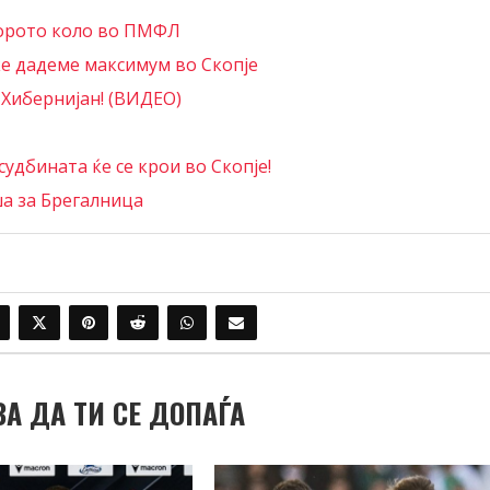
торото коло во ПМФЛ
ќе дадеме максимум во Скопје
 Хибернијан! (ВИДЕО)
удбината ќе се крои во Скопје!
а за Брегалница
ВА ДА ТИ СЕ ДОПАЃА