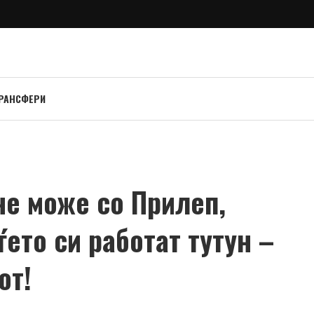
РАНСФЕРИ
не може со Прилеп,
ето си работат тутун –
от!