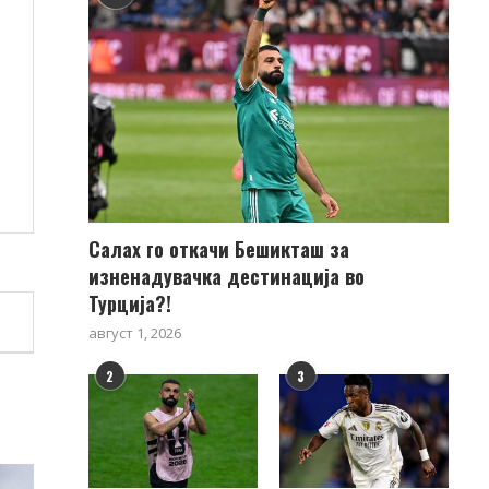
Салах го откачи Бешикташ за
изненадувачка дестинација во
Турција?!
август 1, 2026
2
3