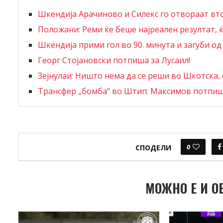
Шкендија Арачиново и Силекс го отвораат в
Положани: Реми ќе беше најреален резултат, 
Шкендија прими гол во 90. минута и загуби од
Георг Стојановски потпиша за Лусаил!
Зејнулаи: Ништо нема да се реши во Шкотска, с
Трансфер „бомба“ во Штип: Максимов потпиш
0
СПОДЕЛИ
МОЖНО Е И О