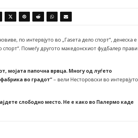
овиве, по интервјуто во „Гаѕета дело спорт“, денеска е
о спорт“. Помеѓу другото македонскиот фудбалер прави
от, мојата папочна врвца. Многу од луѓето
 фабрика во градот“
– вели Несторовски во интервјуто
ајдете слободно место. Не е како во Палермо каде