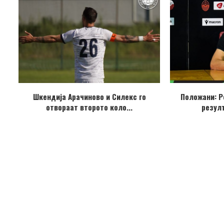
Шкендија Арачиново и Силекс го
Положани: Р
отвораат второто коло...
резулт