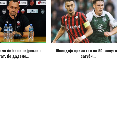
еми ќе беше најреален
Шкендија прими гол во 90. минута
ат, ќе дадеме...
загуби...