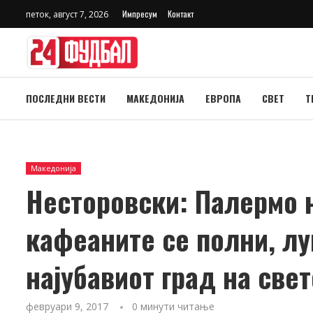
Импресум
Контакт
петок, август 7, 2026
ПОСЛЕДНИ ВЕСТИ
МАКЕДОНИЈА
ЕВРОПА
СВЕТ
Т
Македонија
Несторовски: Палермо 
кафеаните се полни, луѓ
најубавиот град на свет
февруари 9, 2017
0 минути читање