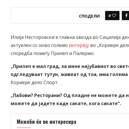
0
СПОДЕЛИ
Илија Несторовски е главна ѕвезда во Сицилија ден
актуелен со ново големо
интервју
во „Кориере дел
споредба помеѓу Прилеп и Палермо.
„Прилеп е мал град, за мене најубавиот во свет
одгледуваат тутун, живеат од тоа, има голема
Кориере дело Спорт.
„Пабови? Ресторани? Од пладне не можете да н
можете да јадете каде сакате, кога сакате“.
Можеби ќе ве интересира