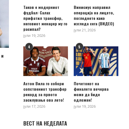
Таков е модерниот
Винисиус направил
фудбал: Салах
операција на лицето,
прифатил трансфер,
погледнете како
неговиот менаџер му го
изгледа сега (ВИДЕО)
расипал?
јули 21, 2026
јули 19, 2026
4
5
 и
Астон Вила го собори
Почетокот на
сопствениот трансфер
финалето вечерва
рекорд за првото
може да биде
засилување ова лето!
одложен!
јули 17, 2026
јули 19, 2026
ВЕСТ НА НЕДЕЛАТА