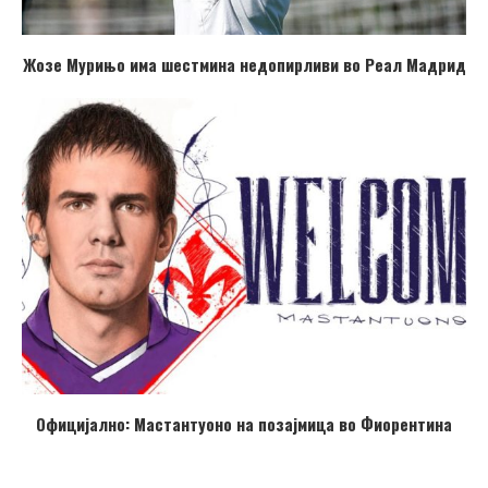
Жозе Мурињо има шестмина недопирливи во Реал Мадрид
Официјално: Мастантуоно на позајмица во Фиорентина