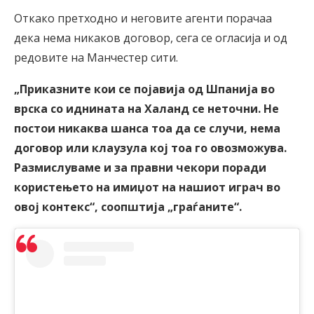
Откако претходно и неговите агенти порачаа
дека нема никаков договор, сега се огласија и од
редовите на Манчестер сити.
„Приказните кои се појавија од Шпанија во
врска со иднината на Халанд се неточни. Не
постои никаква шанса тоа да се случи, нема
договор или клаузула кој тоа го овозможува.
Размислуваме и за правни чекори поради
користењето на имиџот на нашиот играч во
овој контекс“, соопштија „граѓаните“.