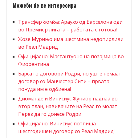
Можеби ќе ве интересира
Трансфер бомба: Араухо од Барселона оди
во Премиер лигата – работата е готова!
Жозе Мурињо има шестмина недопирливи
во Реал Мадрид
Официјално: Мастантуоно на позајмица во
Фиорентина
Барса го договори Родри, но уште немаат
договор со Манчестер Сити – првата
понуда им е одбиена!
Диоманде и Винисиус Жуниор паднаа во
втор план, навивачите на Реал го молат
Перез да го донесе Родри
Официјално: Винисиус потпиша
шестгодишен договор со Реал Мадрид!