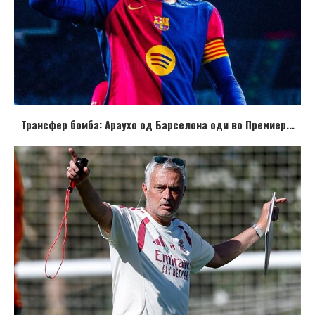
Трансфер бомба: Араухо од Барселона оди во Премиер...