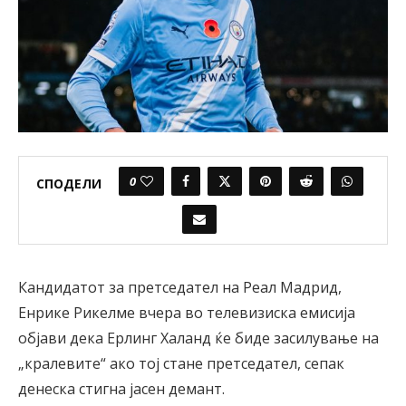
0
СПОДЕЛИ
Кандидатот за претседател на Реал Мадрид,
Енрике Рикелме вчера во телевизиска емисија
објави дека Ерлинг Халанд ќе биде засилување на
„кралевите“ ако тој стане претседател, сепак
денеска стигна јасен демант.