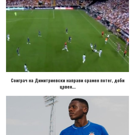
Соиграч на Димитриевски направи срамен потег, доби
црвен...