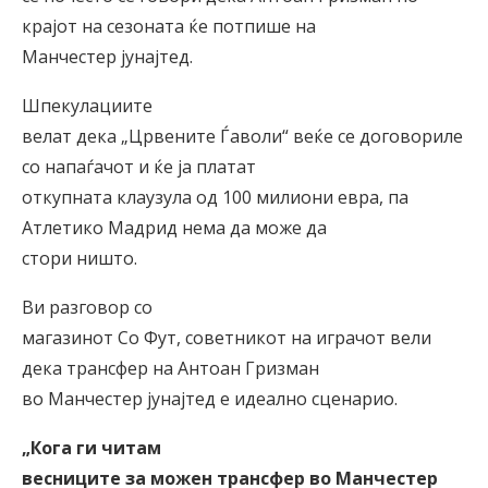
крајот на сезоната ќе потпише на
Манчестер јунајтед.
Шпекулациите
велат дека „Црвените Ѓаволи“ веќе се договориле
со напаѓачот и ќе ја платат
откупната клаузула од 100 милиони евра, па
Атлетико Мадрид нема да може да
стори ништо.
Ви разговор со
магазинот Со Фут, советникот на играчот вели
дека трансфер на Антоан Гризман
во Манчестер јунајтед е идеално сценарио.
„Кога ги читам
весниците за можен трансфер во Манчестер