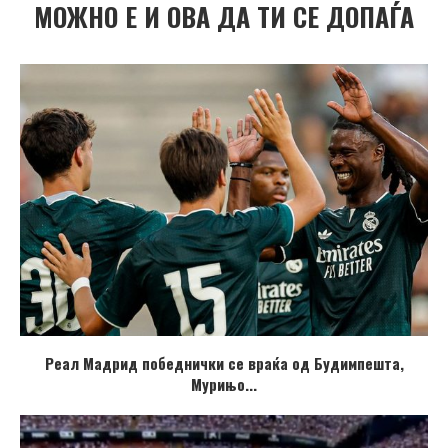
МОЖНО Е И ОВА ДА ТИ СЕ ДОПАЃА
Реал Мадрид победнички се враќа од Будимпешта,
Мурињо...