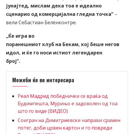
јунајтед, мислам дека тоа е идеално
сценарио од комерцијална гледна точка
”
–
вели Себастиан Беленконтре.
„Ќе игра во
поранешниот клуб на Бекам, кој беше негов
идол, и ќе го носи истиот легендарен
број
”
.
Можеби ќе ве интересира
Реал Мадрид победнички се враќа од
Будимпешта, Мурињо е задоволен од тоа
што го виде (ВИДЕО)
Соиграч на Димитриевски направи срамен
потег, доби црвен картон и го повреди