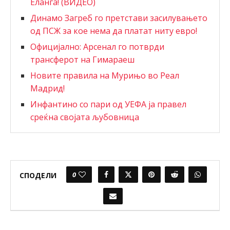
Еланга! (ВИДЕО)
Динамо Загреб го претстави засилувањето
од ПСЖ за кое нема да платат ниту евро!
Официјално: Арсенал го потврди
трансферот на Гимараеш
Новите правила на Мурињо во Реал
Мадрид!
Инфантино со пари од УЕФА ја правел
среќна својата љубовница
0
СПОДЕЛИ