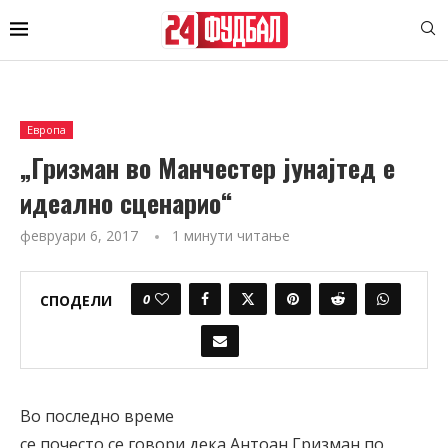
Европа
„Гризман во Манчестер јунајтед е
идеално сценарио“
февруари 6, 2017
1 минути читање
0
СПОДЕЛИ
Во последно време
се почесто се говори дека Антоан Гризман по