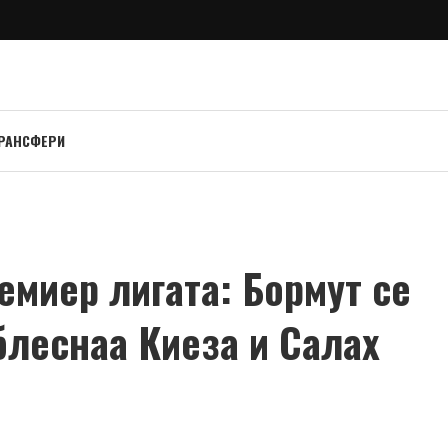
РАНСФЕРИ
емиер лигата: Бормут се
 блеснаа Киеза и Салах