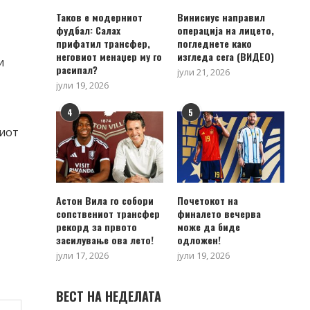
Таков е модерниот
Винисиус направил
фудбал: Салах
операција на лицето,
прифатил трансфер,
погледнете како
неговиот менаџер му го
изгледа сега (ВИДЕО)
и
расипал?
јули 21, 2026
јули 19, 2026
4
5
ниот
Астон Вила го собори
Почетокот на
сопствениот трансфер
финалето вечерва
рекорд за првото
може да биде
засилување ова лето!
одложен!
јули 17, 2026
јули 19, 2026
ВЕСТ НА НЕДЕЛАТА