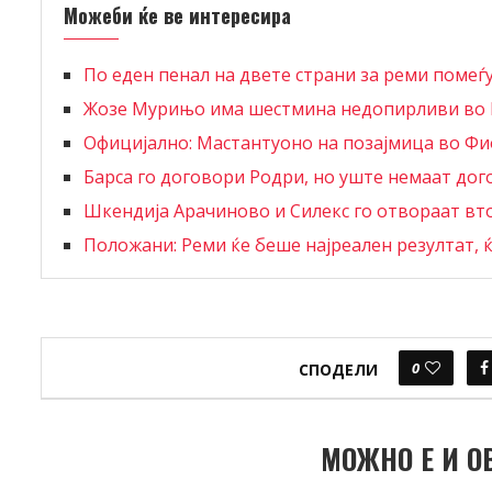
Можеби ќе ве интересира
По еден пенал на двете страни за реми помеѓ
Жозе Мурињо има шестмина недопирливи во
Официјално: Мастантуоно на позајмица во Ф
Барса го договори Родри, но уште немаат дог
Шкендија Арачиново и Силекс го отвораат в
Положани: Реми ќе беше најреален резултат, 
0
СПОДЕЛИ
МОЖНО Е И О