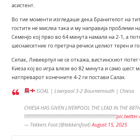
асистент.
Во тие моменти изгледаше дека бранителот на тит
гостите не мислеа така и му направија проблеми н
Семенјо кој прво во 64 минута намали на 2-1, а по
шеснаесетник го претрча речиси целиот терен и го
Сепак, Ливеерпул не се откажа, вистинскиот потег
Киеза кој во игра влезе во 82 минута и само шест 
натпреварот конечните 4-2 ги постави Салах.
GOAL | Liverpool 3-2 Bournemouth | Chiesa
CHIESA HAS GIVEN LIVERPOOL THE LEAD IN THE 88T
!!!!!!!!!!!!!!!!!!!!!!!!!!!!!!!!!!!!!!!!!!!!!!!!!!!!!!!!!!!!!!!!!!!!!!!!!!
pic.twitte
— Tekkers Foot (@tekkersfoot)
August 15, 2025