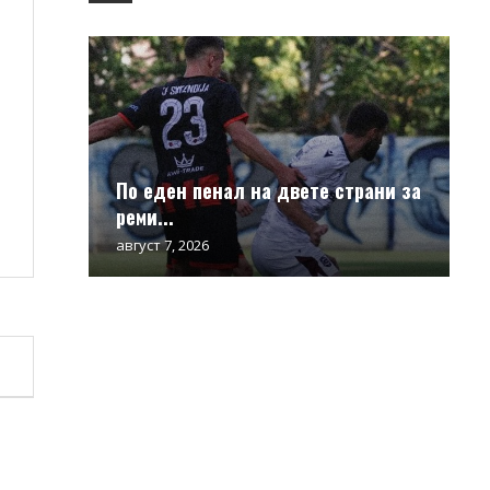
По еден пенал на двете страни за
реми...
август 7, 2026