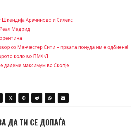
у Шкендија Арачиново и Силекс
 Реал Мадрид
иорентина
овор со Манчестер Сити – првата понуда им е одбиена!
торото коло во ПМФЛ
ќе дадеме максимум во Скопје
ВА ДА ТИ СЕ ДОПАЃА