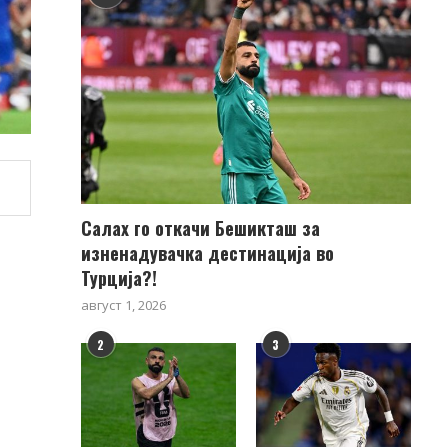
Салах го откачи Бешикташ за
изненадувачка дестинација во
Турција?!
август 1, 2026
2
3