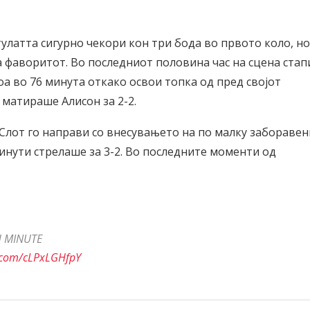
улатта сигурно чекори кон три бода во првото коло, но
а фаворитот. Во последниот половина час на сцена стап
тоа во 76 минута откако освои топка од пред својот
 матираше Алисон за 2-2.
 Слот го направи со внесувањето на по малку забораве
минути стрелаше за 3-2. Во последните моменти од
H MINUTE
r.com/cLPxLGHfpY