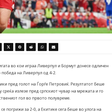
гата во кои играа Ливерпул и Бормут донесе одличен
 победа на Ливерпул од 4-2.
ки пред голот на Ѓорѓе Петровиќ. Резултатот беше
у среќа излезе пред српскиот чувар на мрежата и го
нствениот гол во првото полувреме.
е погрижи за 2-0, а Екитике сега беше во улога на