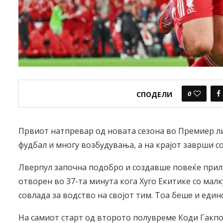
0
СПОДЕЛИ
Првиот натпревар од новата сезона во Премиер ли
фудбал и многу возбудувања, а на крајот заврши со
Лверпул започна подобро и создавше повеќе прили
отворен во 37-та минута кога Хуго Екитике со малк
совлада за водство на својот тим. Тоа беше и еди
На самиот старт од второто полувреме Коди Гакпо с