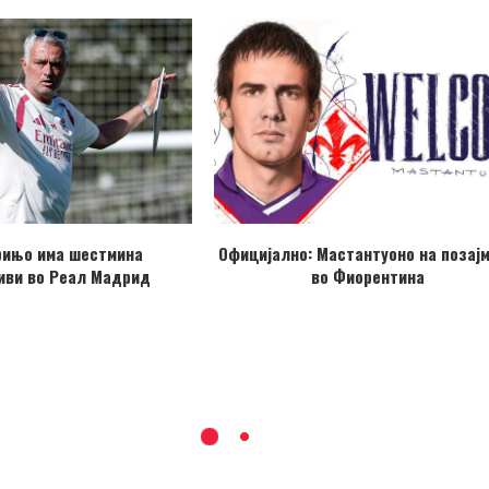
рињо има шестмина
Официјално: Мастантуоно на позај
иви во Реал Мадрид
во Фиорентина