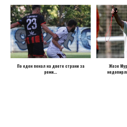
По еден пенал на двете страни за
Жозе Му
реми...
недопирл