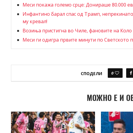
Меси покажа големо срце: Донираше 80.000 е
Инфантино барал спас од Трамп, непрекинато
му кревал!
Возиња пристигна во Чиле, фановите на Коло 
Меси ги одигра првите минути по Светското п
0
СПОДЕЛИ
МОЖНО Е И О