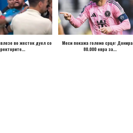
 влезе во жесток дуел со
Меси покажа големо срце: Донир
ректорите...
80.000 евра за...