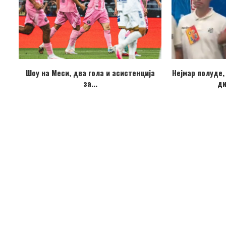
Шоу на Меси, два гола и асистенција
Нејмар полуде,
за...
ди