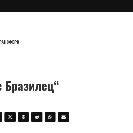
РАНСФЕРИ
е Бразилец“