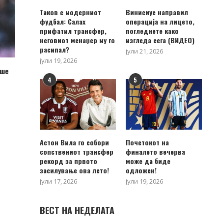
Таков е модерниот
Винисиус направил
фудбал: Салах
операција на лицето,
прифатил трансфер,
погледнете како
неговиот менаџер му го
изгледа сега (ВИДЕО)
расипал?
јули 21, 2026
јули 19, 2026
аше
4
5
Астон Вила го собори
Почетокот на
сопствениот трансфер
финалето вечерва
рекорд за првото
може да биде
засилување ова лето!
одложен!
јули 17, 2026
јули 19, 2026
ВЕСТ НА НЕДЕЛАТА