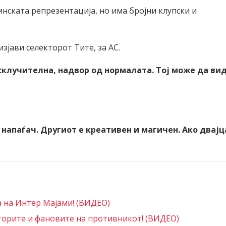
инската репрезентација, но има бројни клупски и
изјави селекторот Тите, за АС.
исклучителна, надвор од нормалата. Тој може да ви
 напаѓач. Другиот е креативен и магичен. Ако двајц
а на Интер Мајами! (ВИДЕО)
кторите и фановите на противникот! (ВИДЕО)