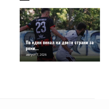
По еден пенал на двете страни за
реми...
август 7, 2026