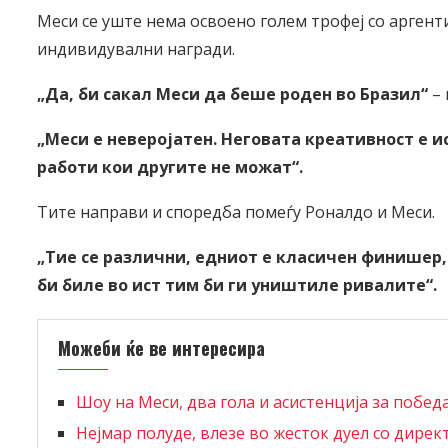
Меси се уште нема освоено голем трофеј со аргент
индивидувални награди.
„Да, би сакал Меси да беше роден во Бразил“
– 
„Меси е неверојатен. Неговата креативност е 
работи кои другите не можат“.
Тите направи и споредба помеѓу Роналдо и Меси.
„Тие се различни, едниот е класичен финишер,
би биле во ист тим би ги уништиле ривалите“.
Можеби ќе ве интересира
Шоу на Меси, два гола и асистенција за побед
Нејмар полуде, влезе во жесток дуел со дире