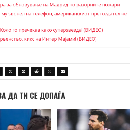
вра за обновување на Мадрид по разорните пожари
 му ѕвонел на телефон, американскиот претседател не
Коло го пречекаа како суперѕвезда! (ВИДЕО)
рвенство, кикс на Интер Мајами! (ВИДЕО)
ВА ДА ТИ СЕ ДОПАЃА