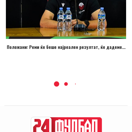
Положани: Реми ќе беше најреален резултат, ќе дадеме...