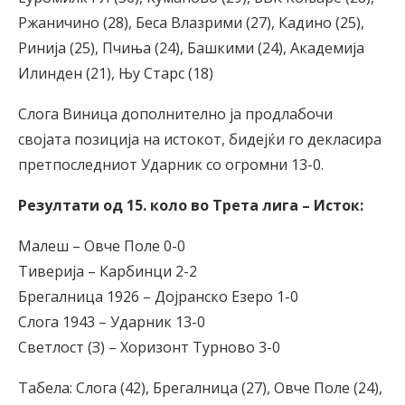
Ржаничино (28), Беса Влазрими (27), Кадино (25),
Ринија (25), Пчиња (24), Башкими (24), Академија
Илинден (21), Њу Старс (18)
Слога Виница дополнително ја продлабочи
својата позиција на истокот, бидејќи го декласира
претпоследниот Ударник со огромни 13-0.
Резултати од 15. коло во Трета лига – Исток:
Малеш – Овче Поле 0-0
Тиверија – Карбинци 2-2
Брегалница 1926 – Дојранско Езеро 1-0
Слога 1943 – Ударник 13-0
Светлост (З) – Хоризонт Турново 3-0
Табела: Слога (42), Брегалница (27), Овче Поле (24),