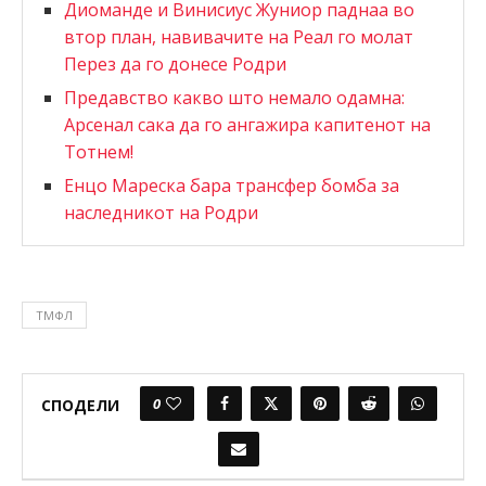
Диоманде и Винисиус Жуниор паднаа во
втор план, навивачите на Реал го молат
Перез да го донесе Родри
Предавство какво што немало одамна:
Арсенал сака да го ангажира капитенот на
Тотнем!
Енцо Мареска бара трансфер бомба за
наследникот на Родри
ТМФЛ
0
СПОДЕЛИ