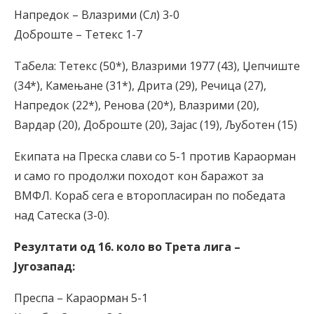
Напредок – Влазрими (Сл) 3-0
Доброште – Тетекс 1-7
Табела: Тетекс (50*), Влазрими 1977 (43), Џепчиште
(34*), Камењане (31*), Дрита (29), Речица (27),
Напредок (22*), Ренова (20*), Влазрими (20),
Вардар (20), Доброште (20), Зајас (19), Љуботен (15)
Екипата на Преска слави со 5-1 против Караорман
и само го продолжи походот кон баражот за
ВМФЛ. Кораб сега е второпласиран по победата
над Сатеска (3-0).
Резултати од 16. коло во Трета лига –
Југозапад:
Преспа – Караорман 5-1