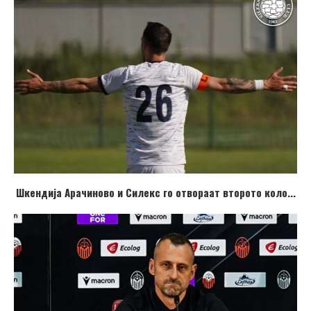
Шкендија Арачиново и Силекс го отвораат второто коло...