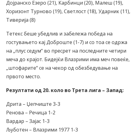
Дојранско Езеро (21), Карбинци (20), Малеш (19),
Хоризонт Турново (19), Светлост (18), Ударник (11),
Тиверија (8)
Тетекс беше убедлив и забележа победа на
гостувањето кај Доброште (1-7) и со тоа се одржа
на „плус седум“ во пресрет на последните четири
меча до крајот. Бидејќи Влазрими има меч повеќе,
„штофарите“ се на чекор од обезбедување на
првото место.
Резултати од 20. коло во Трета лига – Запад:
Дрита – Џепчиште 3-3
Ренова – Речица 1-2
Вардар – Зајас 1-3
Љуботен – Влазрими 1977 1-3