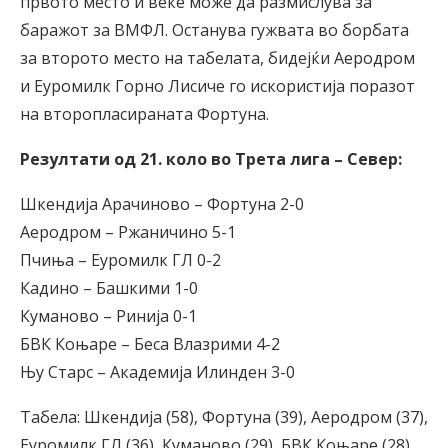
првото место и веќе може да размислува за
баражот за ВМФЛ. Останува гужвата во борбата
за второто место на табелата, бидејќи Аеродром
и Еуромилк Горно Лисиче го искористија поразот
на второпласираната Фортуна.
Резултати од
21
. коло во Трета лига – Север:
Шкендија Арачиново – Фортуна 2-0
Аеродром – Ржаничино 5-1
Пчиња – Еуромилк ГЛ 0-2
Кадино – Башкими 1-0
Куманово – Ринија 0-1
БВК Коњаре – Беса Влазрими 4-2
Њу Старс – Академија Илинден 3-0
Табела: Шкендија (58), Фортуна (39), Аеродром (37),
Еуромилк ГЛ (36), Куманово (29), БВК Коњаре (28),