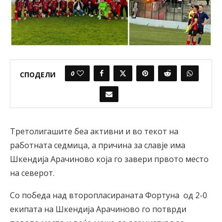
0
СПОДЕЛИ
Третолигашите беа активни и во текот на
работната седмица, а причина за славје има
Шкендија Арачиново која го завери првото место
на северот.
Со победа над второпласираната Фортуна од 2-0
екипата на Шкендија Арачиново го потврди