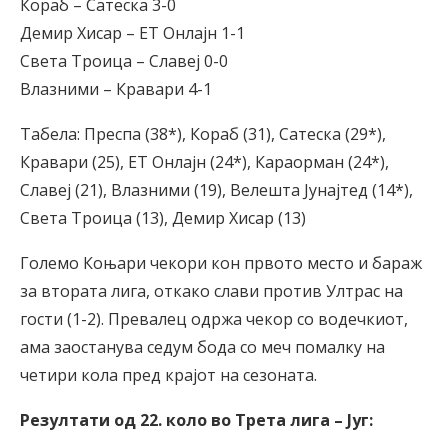
Кораб – Сатеска 3-0
Демир Хисар – ЕТ Онлајн 1-1
Света Троица – Славеј 0-0
Влазними – Кравари 4-1
Табела: Преспа (38*), Кораб (31), Сатеска (29*),
Кравари (25), ЕТ Онлајн (24*), Караорман (24*),
Славеј (21), Влазними (19), Велешта Јунајтед (14*),
Света Троица (13), Демир Хисар (13)
Големо Коњари чекори кон првото место и бараж
за втората лига, откако слави против Ултрас на
гости (1-2). Превалец одржа чекор со водечкиот,
ама заостанува седум бода со меч помалку на
четири кола пред крајот на сезоната.
Резултати од 22. коло во Трета лига – Југ: