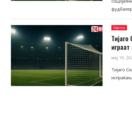
социјалн
фудбалер
Европа
Тијаго
играат 
мај 19, 20
Тијаго С
испраќањ