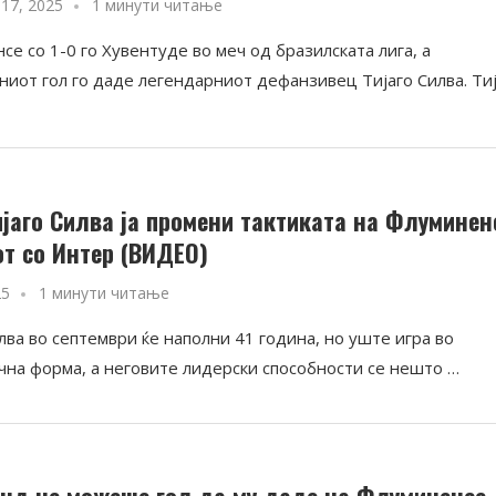
17, 2025
1 минути читање
е со 1-0 го Хувентуде во меч од бразилската лига, а
ниот гол го даде легендарниот дефанзивец Тијаго Силва. Ти
ијаго Силва ја промени тактиката на Флуминен
от со Интер (ВИДЕО)
25
1 минути читање
лва во септември ќе наполни 41 година, но уште игра во
чна форма, а неговите лидерски способности се нешто …
нд не можеше гол да му даде на Флуминенсе,