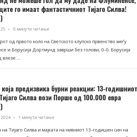
ците го имаат фантастичниот Тијаго Силва!
)
025
0 минути читање
рот од првото коло на Светското клупско првенство меѓу
се и Борусија Дортмунд заврши без голови, 0-0. Борусија
 влезе …
 која предизвика бурни реакции: 13-годишнио
 Тијаго Силва вози Порше од 100.000 евра
)
 2024
1 минути читање
 на Тијаго Силва и мајката на нивниот 13-годишен син на