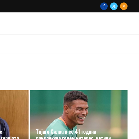
е
Тијаго Силва и со 41 година
торијата
привлекува голем интерес, четири