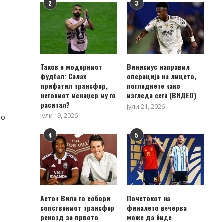
2
3
Таков е модерниот
Винисиус направил
фудбал: Салах
операција на лицето,
прифатил трансфер,
погледнете како
неговиот менаџер му го
изгледа сега (ВИДЕО)
расипал?
јули 21, 2026
јули 19, 2026
мо
4
5
Астон Вила го собори
Почетокот на
сопствениот трансфер
финалето вечерва
рекорд за првото
може да биде