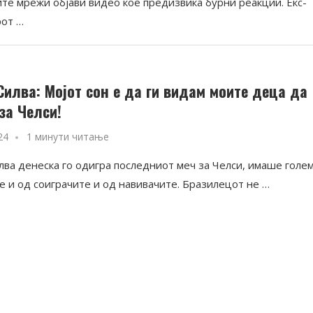
ите мрежи објави видео кое предизвика бурни реакции. Екс-
от …
 Силва: Мојот сон е да ги видам моите деца да
за Челси!
24
1 минути читање
илва денеска го одигра последниот меч за Челси, имаше голе
е и од соиграчите и од навивачите. Бразилецот не …