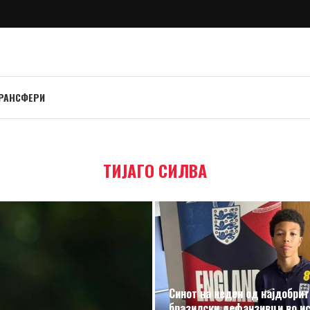
РАНСФЕРИ
ТИЈАГО СИЛВА
Синот на неден од најдобрит
бразилски дефанзивци во ис