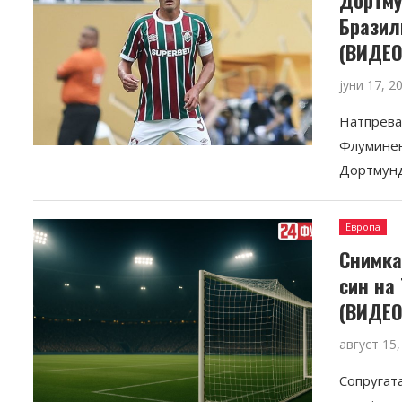
Бразил
(ВИДЕО
јуни 17, 2
Натпрева
Флуминен
Дортмунд
Европа
Снимка
син на
(ВИДЕО
август 15,
Сопругата