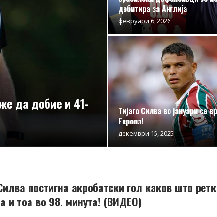
дебитира за Англија
февруари 6, 2026
же да добие и 41-
Тијаго Силва во јануари се в
Европа!
декември 15, 2025
 Силва постигна акробатски гол каков што ретк
а и тоа во 98. минута! (ВИДЕО)