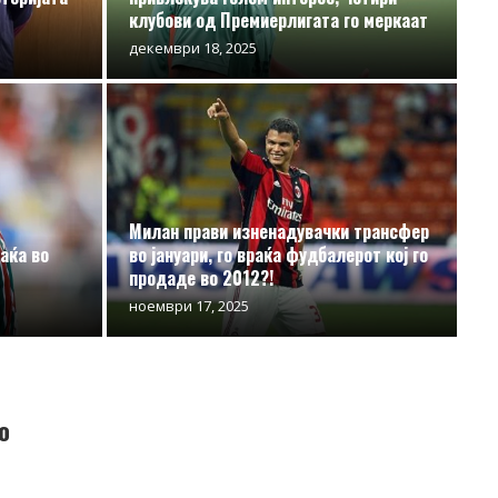
клубови од Премиерлигата го меркаат
декември 18, 2025
Милан прави изненадувачки трансфер
раќа во
во јануари, го враќа фудбалерот кој го
продаде во 2012?!
ноември 17, 2025
о