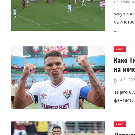
октомври 
Флуминенс
единстве
…
Свет
Како Т
на меч
јули 3, 20
Тијаго Си
фантасти
Свет
Дортму