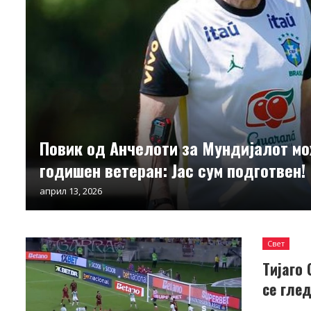
Повик од Анчелоти за Мундијалот мо
годишен ветеран: Јас сум подготвен!
април 13, 2026
Свет
Тијаго
се глед