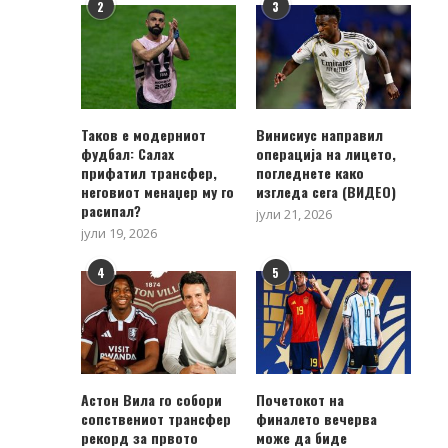
2
3
Таков е модерниот
Винисиус направил
фудбал: Салах
операција на лицето,
прифатил трансфер,
погледнете како
неговиот менаџер му го
изгледа сега (ВИДЕО)
расипал?
јули 21, 2026
јули 19, 2026
4
5
Астон Вила го собори
Почетокот на
сопствениот трансфер
финалето вечерва
рекорд за првото
може да биде