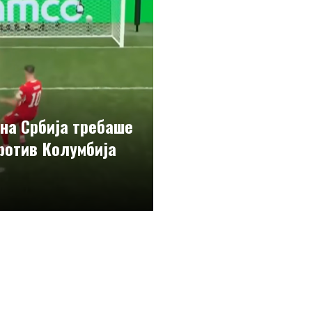
 на Србија требаше
ротив Колумбија