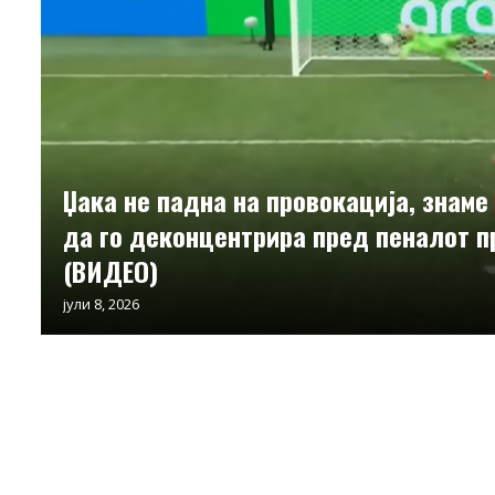
Џака не падна на провокација, знаме
да го деконцентрира пред пеналот п
(ВИДЕО)
јули 8, 2026