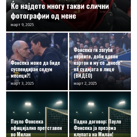
Ќе најдете многу такви слични
фотографии од мене
март 9, 2025
Фонсека ги загуби
нервите, доби црвен
Фонсека може да биде
картон и му се „внесе“
суспендиран седум
на судијата в лице
месеци?!
(ВИДЕО)
март 3, 2025
март 2, 2025
Пауло Фонсека
Падна договор: Пауло
официјално претставен
Фонсека ја презема
во Милан
клупата на Милан!