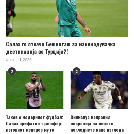
Салах го откачи Бешикташ за изненадувачка
дестинација во Турција?!
август 1, 2026
2
3
Таков е модерниот фудбал:
Винисиус направил
Салах прифатил трансфер,
операција на лицето,
неговиот менаџер му го
погледнете како изгледа