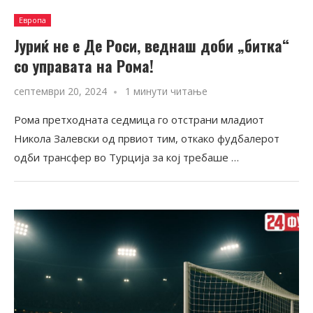
Европа
Јуриќ не е Де Роси, веднаш доби „битка“
со управата на Рома!
септември 20, 2024
1 минути читање
Рома претходната седмица го отстрани младиот
Никола Залевски од првиот тим, откако фудбалерот
одби трансфер во Турција за кој требаше …