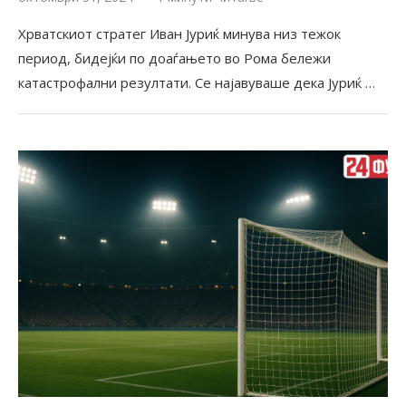
Хрватскиот стратег Иван Јуриќ минува низ тежок
период, бидејќи по доаѓањето во Рома бележи
катастрофални резултати. Се најавуваше дека Јуриќ …