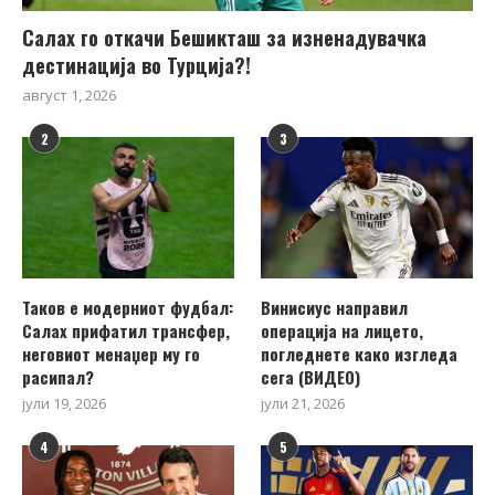
Салах го откачи Бешикташ за изненадувачка
дестинација во Турција?!
август 1, 2026
2
3
Таков е модерниот фудбал:
Винисиус направил
Салах прифатил трансфер,
операција на лицето,
неговиот менаџер му го
погледнете како изгледа
расипал?
сега (ВИДЕО)
јули 19, 2026
јули 21, 2026
4
5