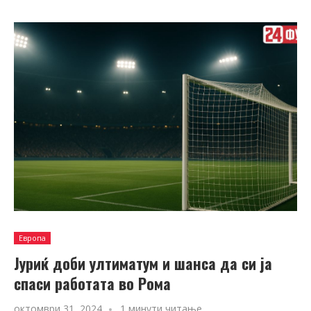
Европа
Јуриќ доби ултиматум и шанса да си ја
спаси работата во Рома
октомври 31, 2024
1 минути читање