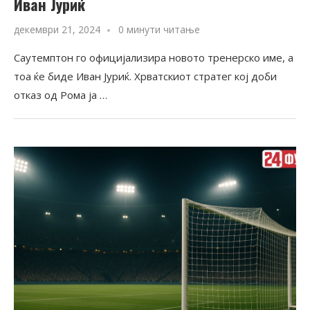
Иван Јуриќ
декември 21, 2024
0 минути читање
Саутемптон го официјализира новото тренерско име, а
тоа ќе биде Иван Јуриќ. Хрватскиот стратег кој доби
отказ од Рома ја …