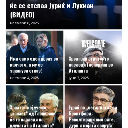
ќе се степаа Јуриќ и Лукман
(ВИДЕО)
ноември 6, 2025
Има само еден пораз во
Хрватски стратег го
калчото, а му се
наследи Гасперини во
заканува отказ!
Аталанта
ноември 4, 2025
јуни 7, 2025
Хрватот кој учеше
Јуриќ по „петардата“ од
„занает“ од Гасперини
Брентфорд:
ќе го наследи на
Револтирани сме сите,
клупата на Аталанта?
дури и мојата сопруга!