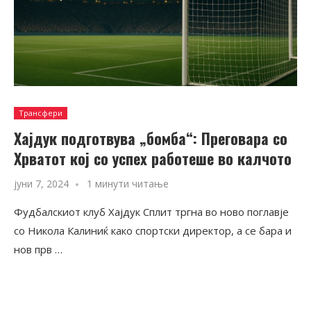
Трансфери
Хајдук подготвува „бомба“: Преговара со
Хрватот кој со успех работеше во калчото
јуни 7, 2024
1 минути читање
Фудбалскиот клуб Хајдук Сплит тргна во ново поглавје
со Никола Калиниќ како спортски директор, а се бара и
нов прв …