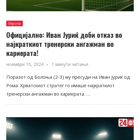
Европа
Официјално: Иван Јуриќ доби отказ во
најкраткиот тренерски ангажман во
кариерата!
ноември 10, 2024
1 минути читање
Поразот од Болоња (2-3) му пресуди на Иван Јуриќ од
Рома. Хрватскиот стратег го имаше најкраткиот
тренерски ангажман во кариерата. …