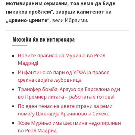
мотивирани и сериозни, тоа нема да биде
никаков проблем“, заврши капитенот на
„црвено-црните“,
вели Ибраими.
Можеби ќе ве интересира
Новите правила на Мурињо во Реал
Мадрид!
Инфантино со пари од УЕФА ја правел
среќна својата љубовница
Трансфер бомба: Араухо од Барселона оди
во Премиер лигата – работата е готова!
По еден пенал на двете страни за реми
помеѓу Шкендија Арачиново и Силекс
Жозе Мурињо има шестмина недопирливи
во Реал Мадрид