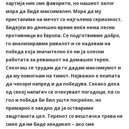
хартија ние сме фаворити, но нашиот залог
мора да биде максимален. Мора да му
пристапиме на мечот со најголема сериозност,
бидејќи во денешно време веќе нема лесни
противници во Европа. Се подготвивме добро,
го анализиравме ривалот и се надевам на
победа која значително ќе ни ја олесни
работата за реваншот на домашен терен.
Секогаш се трудам да го дадам максимумот и
да му помогнам на тимот. Најважно е екипата
да чекори напред и да победува. Секако дека
од секој напаѓач се очекуваат погодоци, па со
гол и победа би бил уште посреќен, но
примарно е заедно да ја оствариме
зацртаната цел. Теренот со вештачка трева не
смее да ни биде хендикеп – ако сме