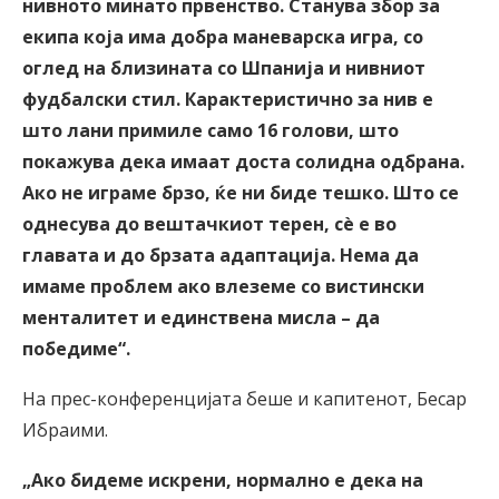
нивното минато првенство. Станува збор за
екипа која има добра маневарска игра, со
оглед на близината со Шпанија и нивниот
фудбалски стил. Карактеристично за нив е
што лани примиле само 16 голови, што
покажува дека имаат доста солидна одбрана.
Ако не играме брзо, ќе ни биде тешко. Што се
однесува до вештачкиот терен, сè е во
главата и до брзата адаптација. Нема да
имаме проблем ако влеземе со вистински
менталитет и единствена мисла – да
победиме“.
На прес-конференцијата беше и капитенот, Бесар
Ибраими.
„Ако бидеме искрени, нормално е дека на