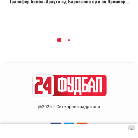
Трансфер бомба: Араухо од Барселона оди во Премиер...
@2025 – Сите права задржани
×