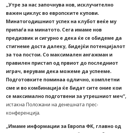
„Утре за нас започнува нов, исклучително
важен циклус во европските купови.
Минатогодишниот успех на клубот веќе му
припаѓа на минатото. Сега имаме нов
предизвик и сигурно е дека ќе се обидеме да
стигнеме доста далеку, бидејќи потенцијалот
за тоа постои. Со максимален ангажман и
правилен пристап од првиот до последниот
играч, верувам дека можеме да успееме.
Подготовките поминаа одлично, комплетни
сме и во комбинација ќе бидат сите оние кои
се максимално подготвени за утрешниот меч“,
истакна Положани на денешната прес-
конференција.
„Имаме информации за Европа ФК, главно од