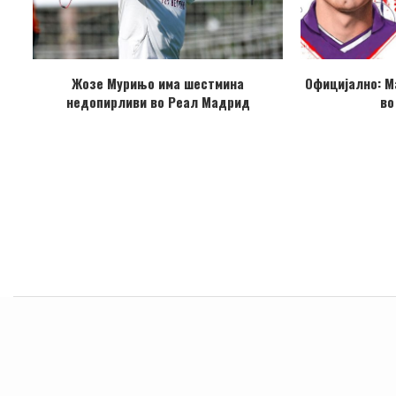
Жозе Мурињо има шестмина
Официјално: М
недопирливи во Реал Мадрид
во