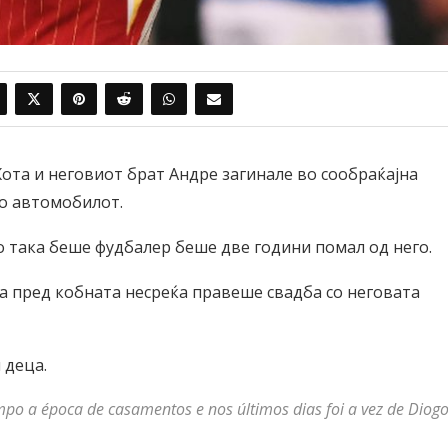
ота и неговиот брат Андре загинале во сообраќајна
со автомобилот.
о така беше фудбалер беше две години помал од него.
на пред кобната несреќа правеше свадба со неговата
 деца.
mpo a época de casamentos e nos últimos dias foi a vez de Diog