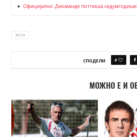
Официјално: Диоманде потпиша седумгодишен
ЖОТА
0
СПОДЕЛИ
МОЖНО Е И О