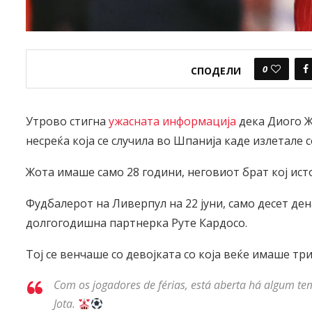
0
СПОДЕЛИ
Утрово стигна
ужасната информација
дека Диого Ж
несреќа која се случила во Шпанија каде излетале 
Жота имаше само 28 години, неговиот брат кој ист
Фудбалерот на Ливерпул на 22 јуни, само десет де
долгогодишна партнерка Руте Кардосо.
Тој се венчаше со девојката со која веќе имаше три
Com os jogadores de férias, está aberta há algum te
Jota.