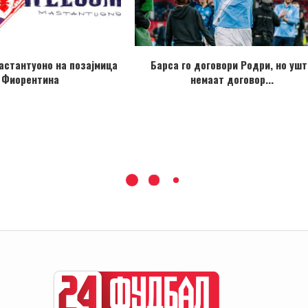
астантуоно на позајмица
Барса го договори Родри, но ушт
 Фиорентина
немаат договор...