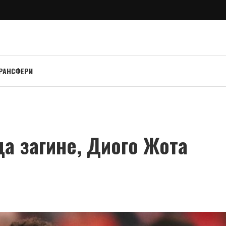
РАНСФЕРИ
а загине, Диого Жота