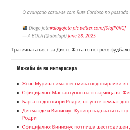
O avançado casou-se com Rute Cardoso no passado d
Diogo Jota
#diogojota
pic.twitter.com/f0lafP0KGJ
— A BOLA (@abolapt)
June 28, 2025
Трагичната вест за Диого Жота го потресе фудбалс
Можеби ќе ве интересира
Жозе Мурињо има шестмина недопирливи во
Официјално: Мастантуоно на позајмица во Ф
Барса го договори Родри, но уште немаат дог
Диоманде и Винисиус Жуниор паднаа во втор п
Родри
Официјално: Винисиус потпиша шестгодишен 