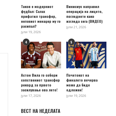
Таков е модерниот
Винисиус направил
фудбал: Салах
операција на лицето,
прифатил трансфер,
погледнете како
неговиот менаџер му го
изгледа сега (ВИДЕО)
расипал?
јули 21, 2026
јули 19, 2026
4
5
Астон Вила го собори
Почетокот на
сопствениот трансфер
финалето вечерва
рекорд за првото
може да биде
засилување ова лето!
одложен!
јули 17, 2026
јули 19, 2026
ВЕСТ НА НЕДЕЛАТА