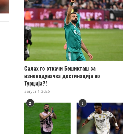
Салах го откачи Бешикташ за
изненадувачка дестинација во
Турција?!
август 1, 2026
2
3
o