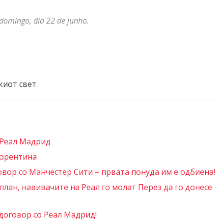
omingo, dia 22 de junho.
киот свет.
 Реал Мадрид
иорентина
овор со Манчестер Сити – првата понуда им е одбиена!
лан, навивачите на Реал го молат Перез да го донесе
договор со Реал Мадрид!