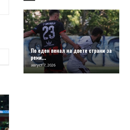
По еден пенал на двете страни за
реми...
август 7, 2026