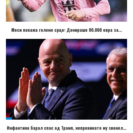
Меси покажа големо срце: Донираше 80.000 евра за...
Инфантино барал спас од Трамп, непрекинато му ѕвонел...