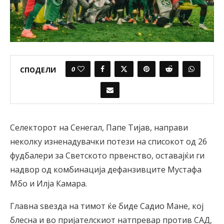
0
СПОДЕЛИ
Селекторот на Сенегал, Папе Тијав, направи
неколку изненадувачки потези на списокот од 26
фудбалери за Светското првенство, оставајќи ги
надвор од комбинација дефанзивците Мустафа
Мбо и Илја Камара.
Главна ѕвезда на тимот ќе биде Садио Мане, кој
блесна и во пријателскиот натпревар против САД,