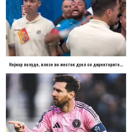
Нејмар полуде, влезе во жесток дуел со директорите...