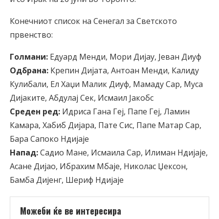
Конечниот список на Сенегал за Светското
првенство:
Голмани:
Едуард Менди, Мори Дијау, Јеван Диуф
Одбрана:
Крепин Дијата, Антоан Менди, Калиду
Кулибали, Ел Хаџи Малик Диуф, Мамаду Сар, Муса
Дијаките, Абдулај Сек, Исмаил Јакобс
Среден ред:
Идриса Гана Геј, Папе Геј, Ламин
Камара, Хабиб Дијара, Пате Сис, Папе Матар Сар,
Бара Сапоко Ндијаје
Напад:
Садио Мане, Исмаила Сар, Илиман Ндијаје,
Асане Дијао, Ибрахим Мбаје, Николас Џексон,
Бамба Дијенг, Шериф Ндијаје
Можеби ќе ве интересира