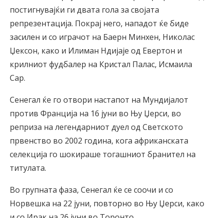
постигнувајќи ги двата гола за својата
репрезентација. Покрај него, нападот ќе биде
засилен и со играчот на Баерн Минхен, Николас
Џексон, како и Илиман Ндијаје од Евертон и
крилниот фудбалер на Кристал Палас, Исмаила
Сар.
Сенегал ќе го отвори настапот на Мундијалот
против Франција на 16 јуни во Њу Џерси, во
реприза на легендарниот дуел од Светското
првенство во 2002 година, кога африканската
селекција го шокираше тогашниот бранител на
титулата.
Во групната фаза, Сенегал ќе се соочи и со
Норвешка на 22 јуни, повторно во Њу Џерси, како
и со Ирак на 26 јуни во Торонто.