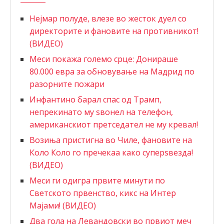
Нејмар полуде, влезе во жесток дуел со
директорите и фановите на противникот!
(ВИДЕО)
Меси покажа големо срце: Донираше
80.000 евра за обновување на Мадрид по
разорните пожари
Инфантино барал спас од Трамп,
непрекинато му ѕвонел на телефон,
американскиот претседател не му кревал!
Возиња пристигна во Чиле, фановите на
Коло Коло го пречекаа како суперѕвезда!
(ВИДЕО)
Меси ги одигра првите минути по
Светското првенство, кикс на Интер
Мајами! (ВИДЕО)
Два гола на Левандовски во првиот меч