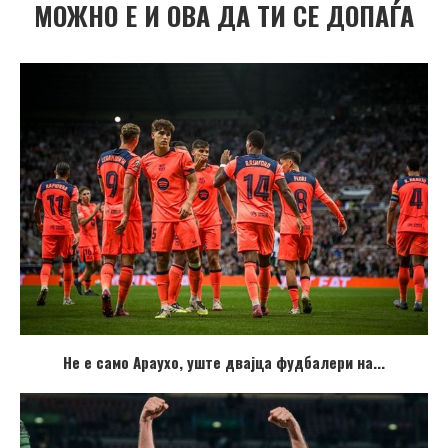
МОЖНО Е И ОВА ДА ТИ СЕ ДОПАЃА
Не е само Араухо, уште двајца фудбалери на...