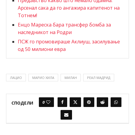
Предавство какво што немало одамна:
Арсенал сака да го ангажира капитенот на
Тотнем!
Енцо Мареска бара трансфер бомба за
наследникот на Родри
ПСЖ го промовираше Аклиуш, засилување
од 50 милиони евра
ЛАЦИО
МАРИО ХИЛА
МИЛАН
РЕАЛ МАДРИД
0
СПОДЕЛИ