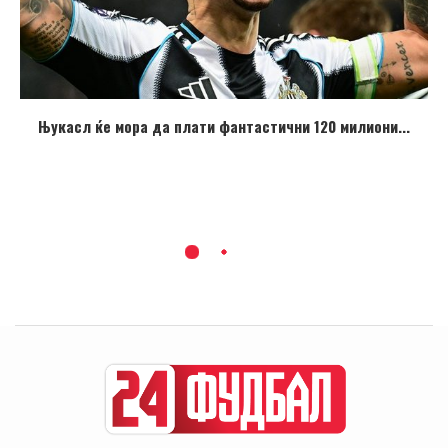
Њукасл ќе мора да плати фантастични 120 милиони...