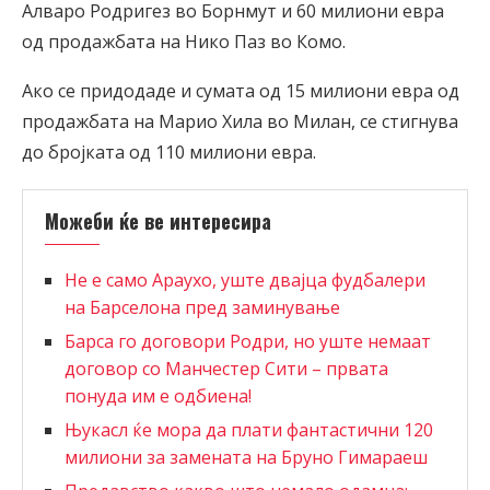
Алваро Родригез во Борнмут и 60 милиони евра
од продажбата на Нико Паз во Комо.
Ако се придодаде и сумата од 15 милиони евра од
продажбата на Марио Хила во Милан, се стигнува
до бројката од 110 милиони евра.
Можеби ќе ве интересира
Не е само Араухо, уште двајца фудбалери
на Барселона пред заминување
Барса го договори Родри, но уште немаат
договор со Манчестер Сити – првата
понуда им е одбиена!
Њукасл ќе мора да плати фантастични 120
милиони за замената на Бруно Гимараеш