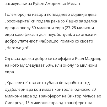
засилување за Рубен Аморим во Милан.
Голем број на извори попладнево објавија дека
„росонерите“ си подале рака со Лацио за зделка
вредна околу 30 милиони евра (27-28 милиони
евра како фиксен дел, плус бонуси), а се огласи и
добро упатениот Фабрицио Романо со своето
„Here we go!“.
Од оваа зделка добро ќе се офајди и Реал Мадрид,
на кого му следуваат 50%, или околу 15 милиони
евра.
„Кралевите“ ова лето убаво ќе заработат од
фудбалери врз кои имаат контрола, односно 20
милиони евра од трансферот на Виктор Муњоз во
Ливерпул, 15 милиони евра од трансферот на