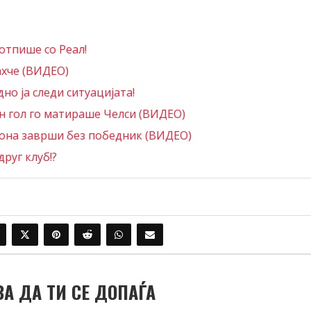
отпише со Реал!
ахче (ВИДЕО)
но ја следи ситуацијата!
ен гол го матираше Челси (ВИДЕО)
зона заврши без победник (ВИДЕО)
друг клуб!?
ВА ДА ТИ СЕ ДОПАЃА