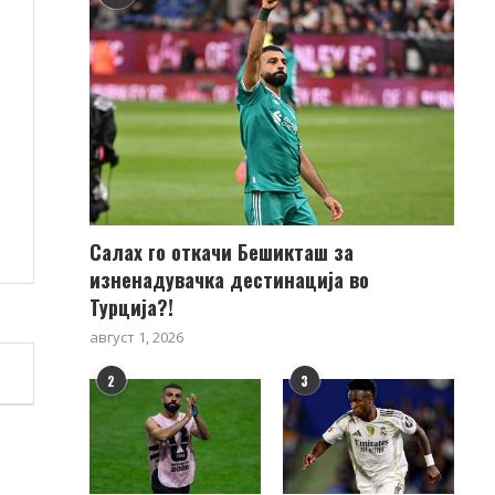
Салах го откачи Бешикташ за
изненадувачка дестинација во
Турција?!
август 1, 2026
2
3