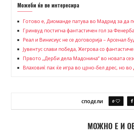
Можеби ќе ве интересира
Готово е, Диоманде патува во Мадрид за да п
Гринвуд постигна фантастичен гол за Фенерб
Реал и Винисиус не се договорија – Арсенал буд
Јувентус слави победа, Жегрова со фантастич
Првото „Дерби дела Мадонина“ во новата се
Влаховиќ пак ќе игра во црно-бел дрес, но во 
0
СПОДЕЛИ
МОЖНО Е И О