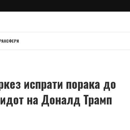
РАНСФЕРИ
кез испрати порака до
ѕидот на Доналд Трамп