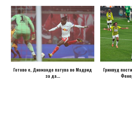
Готово е, Диоманде патува во Мадрид
Гринвуд пост
за да...
Фене