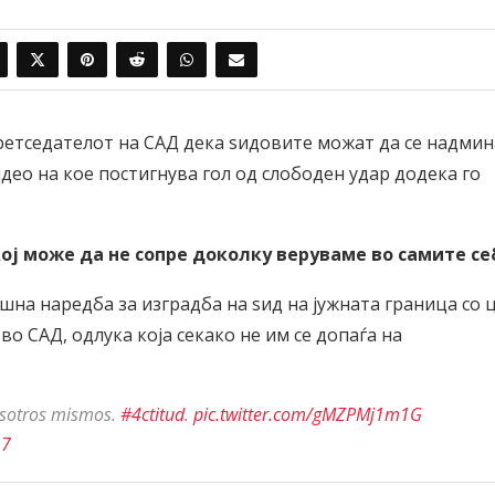
етседателот на САД дека ѕидовите можат да се надмин
идео на кое постигнува гол од слободен удар додека го
ој може да не сопре доколку веруваме во самите себ
а наредба за изградба на ѕид на јужната граница со 
во САД, одлука која секако не им се допаѓа на
osotros mismos.
#4ctitud
.
pic.twitter.com/gMZPMj1m1G
17