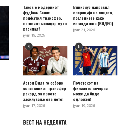
Таков е модерниот
Винисиус направил
фудбал: Салах
операција на лицето,
прифатил трансфер,
погледнете како
неговиот менаџер му го
изгледа сега (ВИДЕО)
расипал?
јули 21, 2026
јули 19, 2026
4
5
 –
Астон Вила го собори
Почетокот на
сопствениот трансфер
финалето вечерва
рекорд за првото
може да биде
засилување ова лето!
одложен!
јули 17, 2026
јули 19, 2026
ВЕСТ НА НЕДЕЛАТА