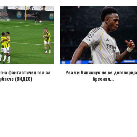
игна фантастичен гол за
Реал и Винисиус не се договорија
рбахче (ВИДЕО)
Арсенал...