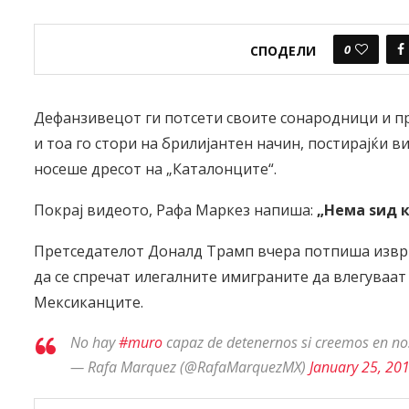
0
СПОДЕЛИ
Дефанзивецот ги потсети своите сонародници и пр
и тоа го стори на брилијантен начин, постирајќи в
носеше дресот на „Каталонците“.
Покрај видеото, Рафа Маркез напиша:
„Нема ѕид к
Претседателот Доналд Трамп вчера потпиша извршн
да се спречат илегалните имиграните да влегуваат 
Мексиканците.
No hay
#muro
capaz de detenernos si creemos en n
— Rafa Marquez (@RafaMarquezMX)
January 25, 20