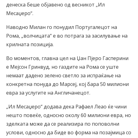
денеска беше објавено од весникот „Ил
Месаџеро“.
Наводно Милан го понудил Португалецот на
Рома, „волчицата“ е во потрага за засилување на
крилната позиција.
Во моментов, главна цел на Џан Пјеро Гасперини
е Мејсон Гринвуд, но газдите на Рома се уште
немаат дадено зелено светло за испраќање на
конкретна понуда до Марсеј, кој бара 50 милиони
евра за услугите на Англичанецот.
„Ил Месаџеро“ додава дека Рафаел Леао ќе чини
нешто повеќе, односно околу 60 милиони евра, но
зделката може да се реализира по поповолни
услови, односно да биде во форма на позајмица со