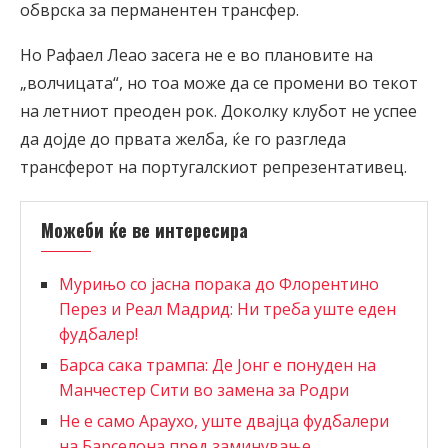
обврска за перманентен трансфер.
Но Рафаел Леао засега не е во плановите на
„волчицата“, но тоа може да се промени во текот
на летниот преоден рок. Доколку клубот не успее
да дојде до првата желба, ќе го разгледа
трансферот на португалскиот репрезентативец.
Можеби ќе ве интересира
Мурињо со јасна порака до Флорентино
Перез и Реал Мадрид: Ни треба уште еден
фудбалер!
Барсa сака трампа: Де Јонг е понуден на
Манчестер Сити во замена за Родри
Не е само Араухо, уште двајца фудбалери
на Барселона пред заминување