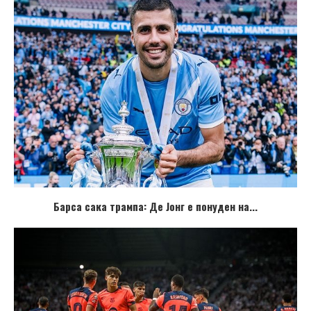
Барсa сака трампа: Де Јонг е понуден на...