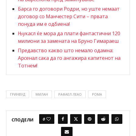
Барса го договори Родри, но уште немаат
договор со Манчестер Сити – првата
понуда им е одбиена!
Њукасл ќе мора да плати фантастични 120
милиони за замената на Бруно Гимараеш
Предавство какво што немало одамна:
Арсенал сака да го ангажира капитенот на
Тотнем!
ГРИНВУД
МИЛАН
РАФАЕЛ ЛЕАО
РОМА
0
СПОДЕЛИ