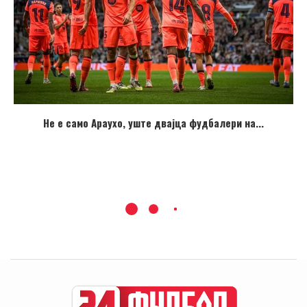
Не е само Араухо, уште двајца фудбалери на...