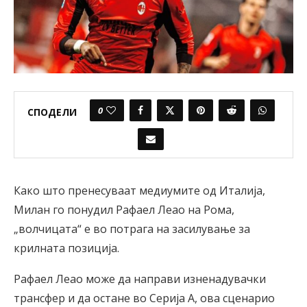
0
СПОДЕЛИ
Како што пренесуваат медиумите од Италија,
Милан го понудил Рафаел Леао на Рома,
„волчицата“ е во потрага на засилување за
крилната позиција.
Рафаел Леао може да направи изненадувачки
трансфер и да остане во Серија А, ова сценарио