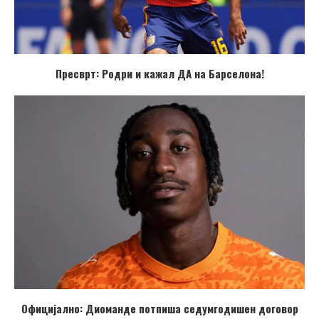
Пресврт: Родри и кажал ДА на Барселона!
Официјално: Диоманде потпиша седумгодишен договор