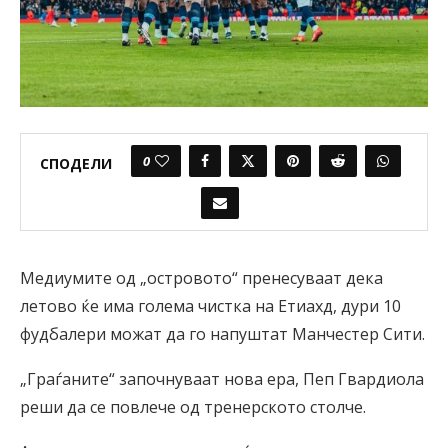
0
СПОДЕЛИ
Медиумите од „островото“ пренесуваат дека
летово ќе има голема чистка на Етиахд, дури 10
фудбалери можат да го напуштат Манчестер Сити.
„Граѓаните“ започнуваат нова ера, Пеп Гвардиола
реши да се повлече од тренерското столче.