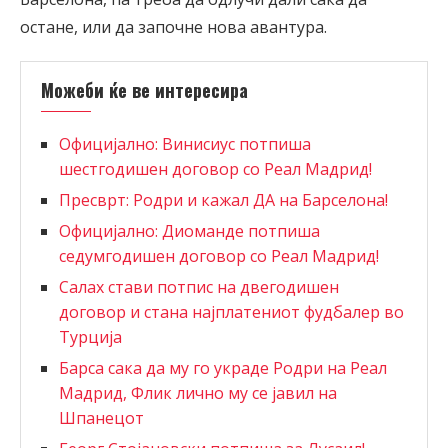
остане, или да започне нова авантура.
Можеби ќе ве интересира
Официјално: Винисиус потпиша
шестгодишен договор со Реал Мадрид!
Пресврт: Родри и кажал ДА на Барселона!
Официјално: Диоманде потпиша
седумгодишен договор со Реал Мадрид!
Салах стави потпис на двегодишен
договор и стана најплатениот фудбалер во
Турција
Барса сака да му го украде Родри на Реал
Мадрид, Флик лично му се јавил на
Шпанецот