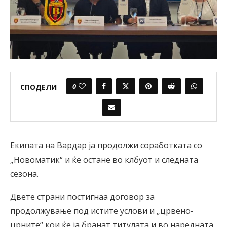
0
СПОДЕЛИ
Екипата на Вардар ја продолжи соработката со
„Новоматик“ и ќе остане во клбуот и следната
сезона.
Двете страни постигнаа договор за
продолжување под истите услови и „црвено-
црните“ кои ќе ја бранат титулата и во наредната