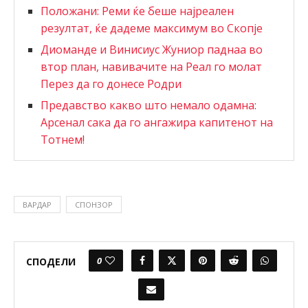
Положани: Реми ќе беше најреален
резултат, ќе дадеме максимум во Скопје
Диоманде и Винисиус Жуниор паднаа во
втор план, навивачите на Реал го молат
Перез да го донесе Родри
Предавство какво што немало одамна:
Арсенал сака да го ангажира капитенот на
Тотнем!
ВАРДАР
СПОНЗОР
0
СПОДЕЛИ