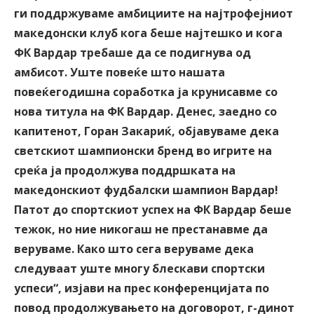
ги поддржуваме амбициите на најтрофејниот
македонски клуб кога беше најтешко и кога
ФК Вардар требаше да се подигнува од
амбисот. Уште повеќе што нашата
повеќегодишна соработка ја крунисавме со
нова титула на ФК Вардар. Денес, заедно со
капитенот, Горан Закариќ, објавуваме дека
светскиот шампионски бренд во игрите на
среќа ја продолжува поддршката на
македонскиот фудбалски шампион Вардар!
Патот до спортскиот успех на ФК Вардар беше
тежок, но ние никогаш не престанавме да
веруваме. Како што сега веруваме дека
следуваат уште многу блескави спортски
успеси“, изјави на прес конференцијата по
повод продолжувањето на договорот, г-динот