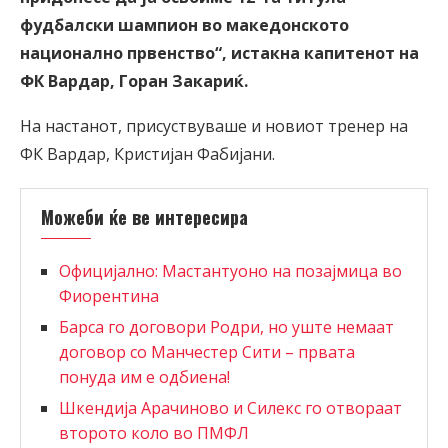
фудбалски шампион во македонското
национално првенство“, истакна капитенот на
ФК Вардар, Горан Закариќ.
На настанот, присуствуваше и новиот тренер на
ФК Вардар, Кристијан Фабијани.
Можеби ќе ве интересира
Официјално: Мастантуоно на позајмица во
Фиорентина
Барса го договори Родри, но уште немаат
договор со Манчестер Сити – првата
понуда им е одбиена!
Шкендија Арачиново и Силекс го отвораат
второто коло во ПМФЛ