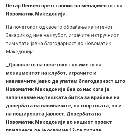
Петар Пенчев претставник на менаџментот на
Новоматик Македонија.
На почетокот од своето обраќање капитенот
Закариќ од име на клубот, играчите и стручниот
тим упати јавна благодарност до Новоматик
Македонија.
„Дозволете на почетокот во името на
менаџментот на клубот, играчите и
навивачите јавно да упатам благодарност што
Новоматик Македонија беа со нас кога ја
започнавме најтешката битка за враќање на
довербата на навивачите, на спортската, но и
на пошироката јавност. Довербата на
Новоматик Македонија во нашиот проект
придонесе да ја освоиме 12-та титула