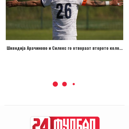
Шкендија Арачиново и Силекс го отвораат второто коло...