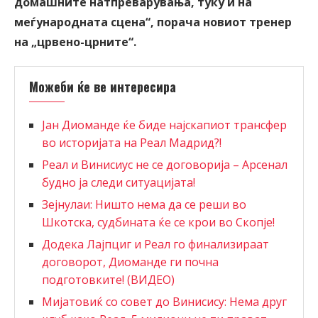
домашните натпреварувања, туку и на
меѓународната сцена“, порача новиот тренер
на „црвено-црните“.
Можеби ќе ве интересира
Јан Диоманде ќе биде најскапиот трансфер
во историјата на Реал Мадрид?!
Реал и Винисиус не се договорија – Арсенал
будно ја следи ситуацијата!
Зејнулаи: Ништо нема да се реши во
Шкотска, судбината ќе се крои во Скопје!
Додека Лајпциг и Реал го финализираат
договорот, Диоманде ги почна
подготовките! (ВИДЕО)
Мијатовиќ со совет до Винисису: Нема друг