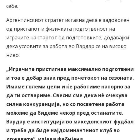
себе.
Аргентинскиот стратег истакна дека е задоволен
од пристапот и физичката подготвеност на
играчите на стартот од подготовките, додавајќи
дека условите за работа во Вардар се на високо
ниво.
„Играчите пристигнаа максимално подготвени
и тоа е добар знак пред почетокот на сезоната.
Имаме големи цели и ќе работиме напорно за
да ги оствариме. Свесни сме дека нè очекува
силна конкуренција, но со посветена работа
можеме да бидеме чекор пред останатите.
Вардар е институција во македонскиот фудбал
и треба да биде најдоминантниот клуб во
државата“, изјави Фабијани.