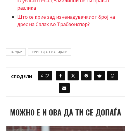
клуб како Реал, 5 милиони не ти прават
разлика
Што се крие зад изненадувачкиот број на
дрес на Салах во Трабзонспор?
ВАРДАР
КРИСТИЈАН ФАБИЈАНИ
0
СПОДЕЛИ
МОЖНО Е И ОВА ДА ТИ СЕ ДОПАЃА