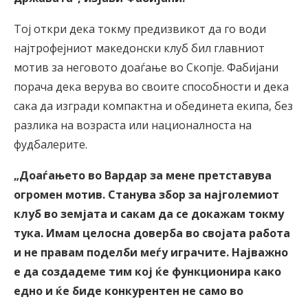
Тој откри дека токму предизвикот да го води
најтрофејниот македонски клуб бил главниот
мотив за неговото доаѓање во Скопје. Фабијани
порача дека верува во своите способности и дека
сака да изгради компактна и обединета екипа, без
разлика на возраста или националноста на
фудбалерите.
„Доаѓањето во Вардар за мене претставува
огромен мотив. Станува збор за најголемиот
клуб во земјата и сакам да се докажам токму
тука. Имам целосна доверба во својата работа
и не правам поделби меѓу играчите. Најважно
е да создадеме тим кој ќе функционира како
едно и ќе биде конкурентен не само во