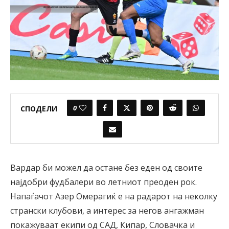
0
СПОДЕЛИ
Вардар би можел да остане без еден од своите
најдобри фудбалери во летниот преоден рок.
Напаѓачот Азер Омерагиќ е на радарот на неколку
странски клубови, а интерес за негов ангажман
покажуваат екипи од САД, Кипар, Словачка и