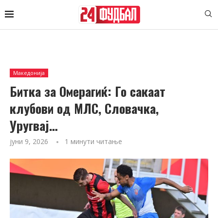
Македонија
Битка за Омерагиќ: Го сакаат
клубови од МЛС, Словачка,
Уругвај…
јуни 9, 2026
1 минути читање