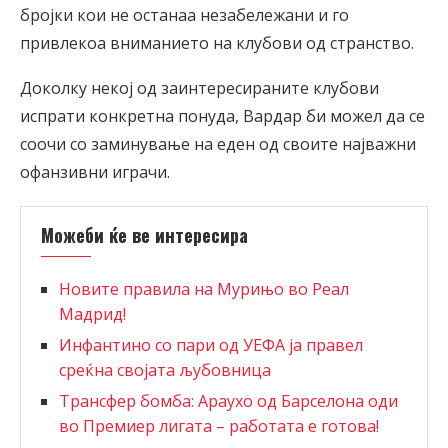
бројки кои не останаа незабележани и го
привлекоа вниманието на клубови од странство.
Доколку некој од заинтересираните клубови
испрати конкретна понуда, Вардар би можел да се
соочи со заминување на еден од своите најважни
офанзивни играчи.
Можеби ќе ве интересира
Новите правила на Мурињо во Реал
Мадрид!
Инфантино со пари од УЕФА ја правел
среќна својата љубовница
Трансфер бомба: Араухо од Барселона оди
во Премиер лигата – работата е готова!