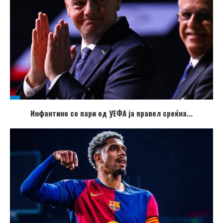
Инфантино со пари од УЕФА ја правел среќна...