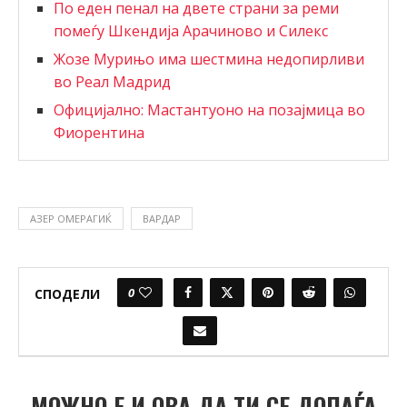
По еден пенал на двете страни за реми
помеѓу Шкендија Арачиново и Силекс
Жозе Мурињо има шестмина недопирливи
во Реал Мадрид
Официјално: Мастантуоно на позајмица во
Фиорентина
АЗЕР ОМЕРАГИЌ
ВАРДАР
0
СПОДЕЛИ
МОЖНО Е И ОВА ДА ТИ СЕ ДОПАЃА