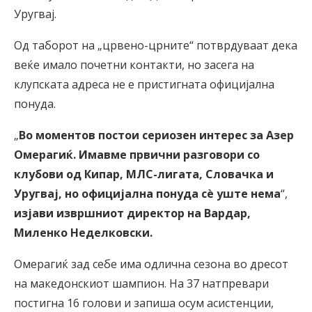
Уругвај.
Од таборот на „црвено-црните“ потврдуваат дека
веќе имало почетни контакти, но засега на
клупската адреса не е пристигната официјална
понуда.
„
Во моментов постои сериозен интерес за Азер
Омерагиќ. Имавме првични разговори со
клубови од Кипар, МЛС-лигата, Словачка и
Уругвај, но официјална понуда сè уште нема
“,
изјави извршниот директор на Вардар,
Миленко Неделковски.
Омерагиќ зад себе има одлична сезона во дресот
на македонскиот шампион. На 37 натпревари
постигна 16 голови и запиша осум асистенции,