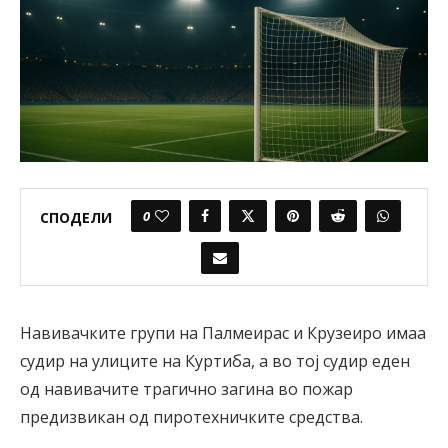
0
СПОДЕЛИ
Навивачките групи на Палмеирас и Крузеиро имаа
судир на улиците на Куртиба, а во тој судир еден
од навивачите трагично загина во пожар
предизвикан од пиротехничките средства.