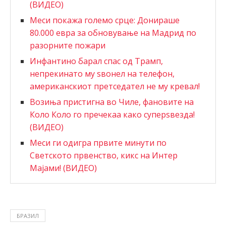
(ВИДЕО)
Меси покажа големо срце: Донираше
80.000 евра за обновување на Мадрид по
разорните пожари
Инфантино барал спас од Трамп,
непрекинато му ѕвонел на телефон,
американскиот претседател не му кревал!
Возиња пристигна во Чиле, фановите на
Коло Коло го пречекаа како суперѕвезда!
(ВИДЕО)
Меси ги одигра првите минути по
Светското првенство, кикс на Интер
Мајами! (ВИДЕО)
БРАЗИЛ