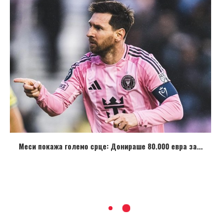
Меси покажа големо срце: Донираше 80.000 евра за...