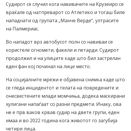
Судирот се случил кога навивачите на Крузеиро се
враќале од натпреварот со Атлетико и тогаш биле
нападнати од групата „Манче Верде“, ултрасите
на Палмериас.
Во нападот врз автобусот полн со навиваи се
користеле огномети, факели и петарди. Судирот
продолжил и на улиците каде што бил застрелан
еден фан кој починал на лице место.
На социјалните мрежи е објавена снимка каде што
се гледа инцидентот и телата на повредените и
онесвестените млади момчиња, додека маскирани
хулигани напаѓаат со разни предмети. Инаку, ова
не е прв ваков крвав судир на двете групи, еден
имаа и во 2022 година кога животот го загубија
четири лица.