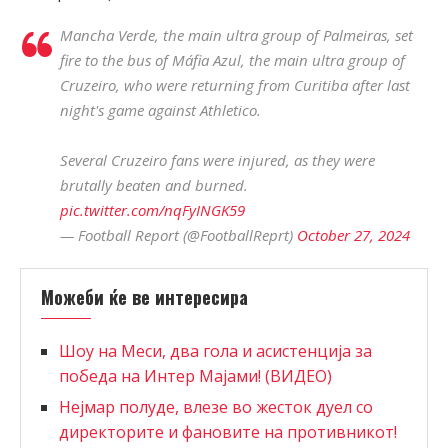
Mancha Verde, the main ultra group of Palmeiras, set
fire to the bus of Máfia Azul, the main ultra group of
Cruzeiro, who were returning from Curitiba after last
night's game against Athletico.
Several Cruzeiro fans were injured, as they were
brutally beaten and burned.
pic.twitter.com/nqFyINGK59
— Football Report (@FootballReprt)
October 27, 2024
Можеби ќе ве интересира
Шоу на Меси, два гола и асистенција за
победа на Интер Мајами! (ВИДЕО)
Нејмар полуде, влезе во жесток дуел со
директорите и фановите на противникот!