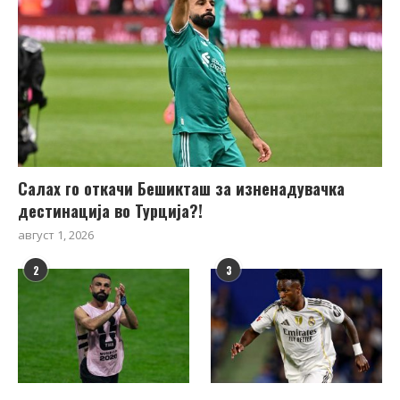
Салах го откачи Бешикташ за изненадувачка
дестинација во Турција?!
август 1, 2026
2
3