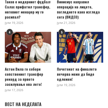
Таков е модерниот фудбал:
Винисиус направил
Салах прифатил трансфер,
операција на лицето,
неговиот менаџер му го
погледнете како изгледа
расипал?
сега (ВИДЕО)
јули 19, 2026
јули 21, 2026
4
5
Астон Вила го собори
Почетокот на финалето
сопствениот трансфер
вечерва може да биде
рекорд за првото
одложен!
засилување ова лето!
јули 19, 2026
јули 17, 2026
ВЕСТ НА НЕДЕЛАТА