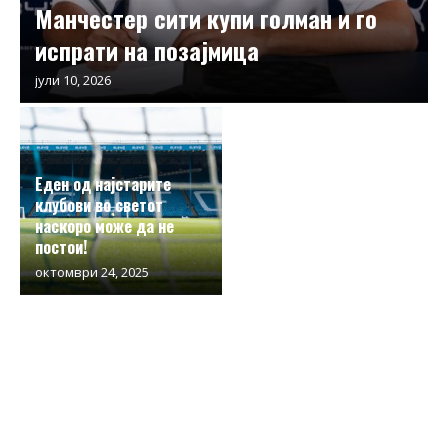
Манчестер сити купи голман и го
испрати на позајмица
јули 10, 2026
Еден од најстарите
клубови во светот
наскоро може да не
постои!
октомври 24, 2025