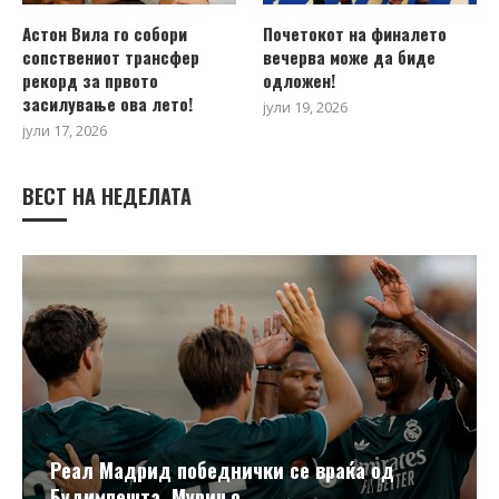
Астон Вила го собори
Почетокот на финалето
сопствениот трансфер
вечерва може да биде
рекорд за првото
одложен!
засилување ова лето!
јули 19, 2026
јули 17, 2026
ВЕСТ НА НЕДЕЛАТА
Реал Мадрид победнички се враќа од
Будимпешта, Мурињо...