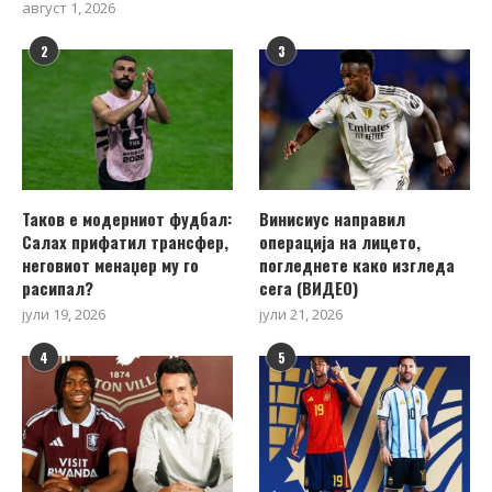
август 1, 2026
2
3
Таков е модерниот фудбал:
Винисиус направил
Салах прифатил трансфер,
операција на лицето,
неговиот менаџер му го
погледнете како изгледа
расипал?
сега (ВИДЕО)
јули 19, 2026
јули 21, 2026
4
5