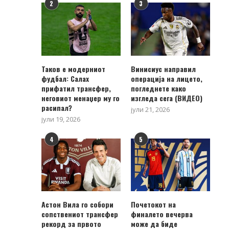
2
3
Таков е модерниот
Винисиус направил
фудбал: Салах
операција на лицето,
прифатил трансфер,
погледнете како
неговиот менаџер му го
изгледа сега (ВИДЕО)
расипал?
јули 21, 2026
јули 19, 2026
4
5
Астон Вила го собори
Почетокот на
сопствениот трансфер
финалето вечерва
рекорд за првото
може да биде