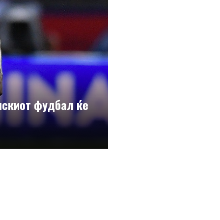
лскиот фудбал ќе