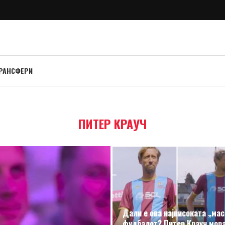
РАНСФЕРИ
ПИТЕР КРАУЧ
Дали е ова највисоката „мас
фудбалот? Питер Крауч мор