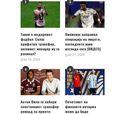
2
3
Таков е модерниот
Винисиус направил
фудбал: Салах
операција на лицето,
прифатил трансфер,
погледнете како
неговиот менаџер му го
изгледа сега (ВИДЕО)
расипал?
јули 21, 2026
јули 19, 2026
4
5
Астон Вила го собори
Почетокот на
сопствениот трансфер
финалето вечерва
рекорд за првото
може да биде