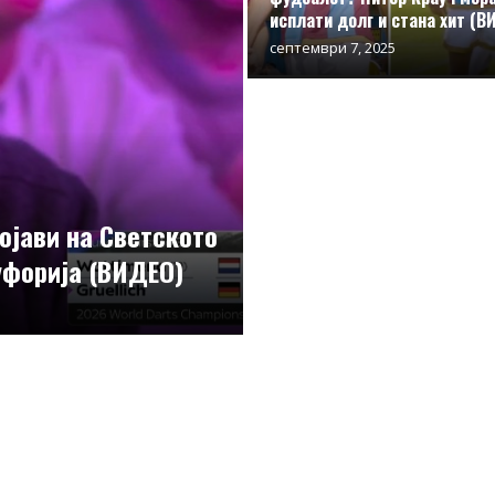
исплати долг и стана хит (В
септември 7, 2025
појави на Светското
уфорија (ВИДЕО)