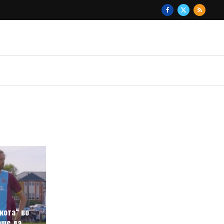
кота“ во
аше да