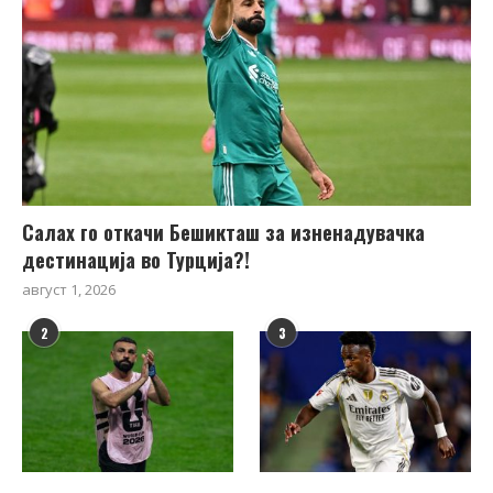
Салах го откачи Бешикташ за изненадувачка
дестинација во Турција?!
август 1, 2026
2
3