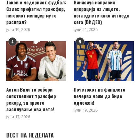
Таков е модерниот фудбал:
Винисиус направил
Салах прифатил трансфер,
операција на лицето,
неговиот менаџер му го
погледнете како изгледа
расипал?
сега (ВИДЕО)
јули 19, 2026
јули 21, 2026
4
5
Астон Вила го собори
Почетокот на финалето
сопствениот трансфер
вечерва може да биде
рекорд за првото
одложен!
засилување ова лето!
јули 19, 2026
јули 17, 2026
ВЕСТ НА НЕДЕЛАТА