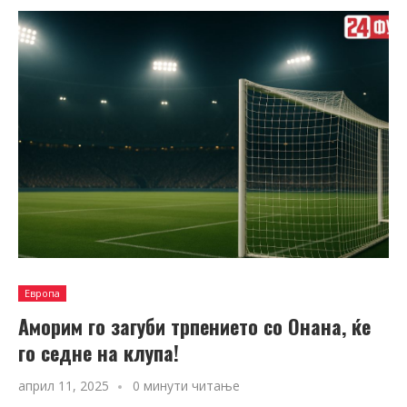
Европа
Аморим го загуби трпението со Онана, ќе
го седне на клупа!
април 11, 2025
0 минути читање