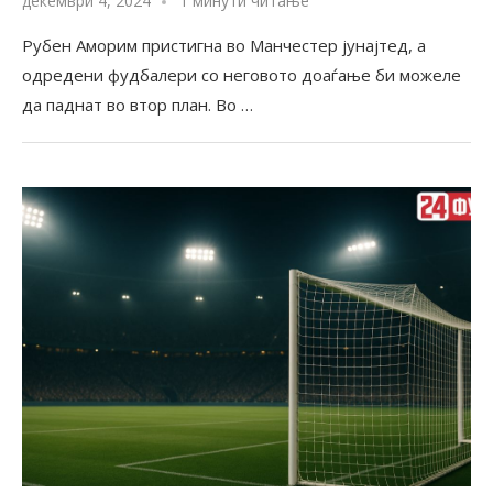
декември 4, 2024
1 минути читање
Рубен Аморим пристигна во Манчестер јунајтед, а
одредени фудбалери со неговото доаѓање би можеле
да паднат во втор план. Во …