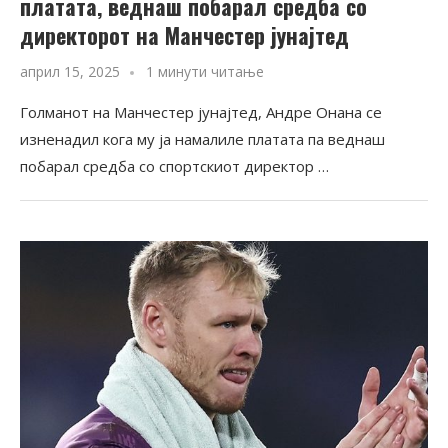
платата, веднаш побарал средба со
директорот на Манчестер јунајтед
април 15, 2025
1 минути читање
Голманот на Манчестер јунајтед, Андре Онана се
изненадил кога му ја намалиле платата па веднаш
побарал средба со спортскиот директор …