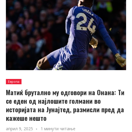
Европа
Матиќ брутално му одговори на Онана: Ти
се еден од најлошите голмани во
историјата на Јунајтед, размисли пред да
кажеше нешто
април 9, 2025
1 минути читање