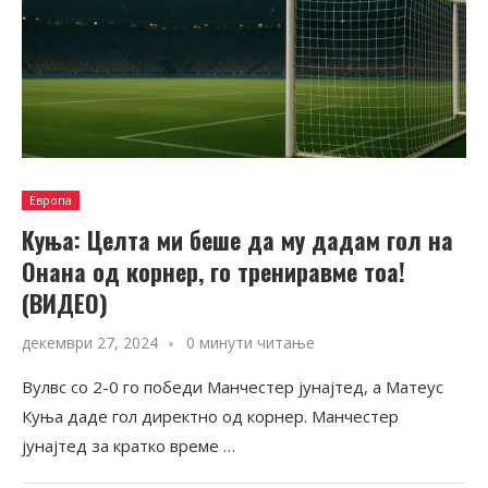
Европа
Куња: Целта ми беше да му дадам гол на
Онана од корнер, го трениравме тоа!
(ВИДЕО)
декември 27, 2024
0 минути читање
Вулвс со 2-0 го победи Манчестер јунајтед, а Матеус
Куња даде гол директно од корнер. Манчестер
јунајтед за кратко време …