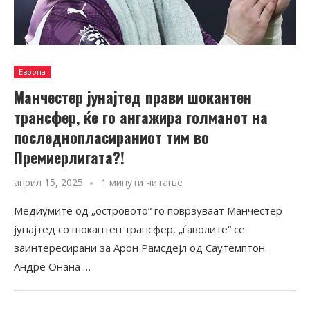
Европа
Манчестер јунајтед прави шокантен
трансфер, ќе го ангажира голманот на
последнопласираниот тим во
Премиерлигата?!
април 15, 2025
1 минути читање
Медиумите од „островото“ го поврзуваат Манчестер
јунајтед со шокантен трансфер, „ѓаволите“ се
заинтересирани за Арон Рамсдејл од Саутемптон.
Андре Онана …