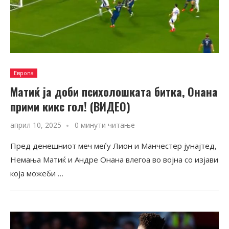
Европа
Матиќ ја доби психолошката битка, Онана
прими кикс гол! (ВИДЕО)
април 10, 2025
0 минути читање
Пред денешниот меч меѓу Лион и Манчестер јунајтед,
Немања Матиќ и Андре Онана влегоа во војна со изјави
која можеби …