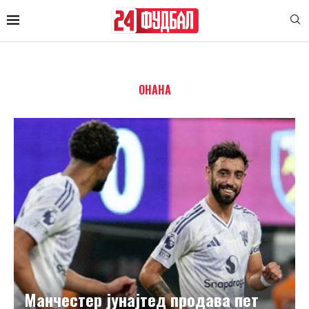
ОНАНА
Манчестер јунајтед продава пет