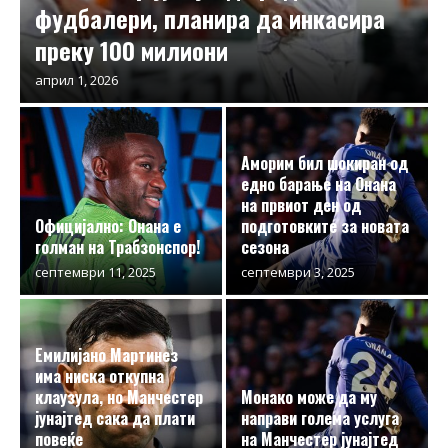
фудбалери, планира да инкасира
преку 100 милиони
април 1, 2026
Аморим бил шокиран од
едно барање на Онана
на првиот ден од
Официјално: Онана е
подготовките за новата
голман на Трабзонспор!
сезона
септември 11, 2025
септември 3, 2025
Емилијано Мартинез
има ниска откупна
клаузула, но Манчестер
Монако може да му
јунајтед сака да плати
направи голема услуга
повеќе
на Манчестер јунајтед