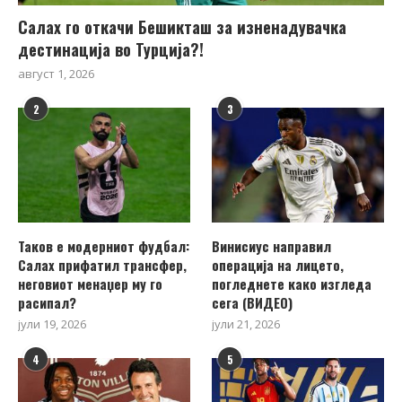
Салах го откачи Бешикташ за изненадувачка
дестинација во Турција?!
август 1, 2026
2
3
Таков е модерниот фудбал:
Винисиус направил
Салах прифатил трансфер,
операција на лицето,
неговиот менаџер му го
погледнете како изгледа
расипал?
сега (ВИДЕО)
јули 19, 2026
јули 21, 2026
4
5