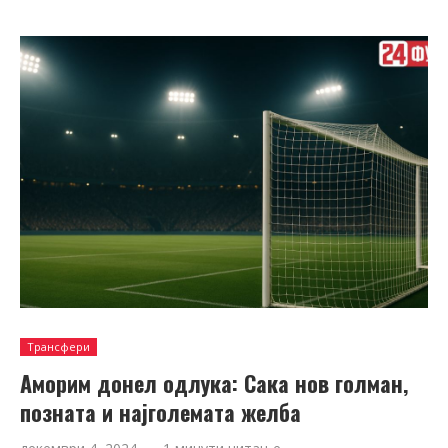
Трансфери
Аморим донел одлука: Сака нов голман,
позната и најголемата желба