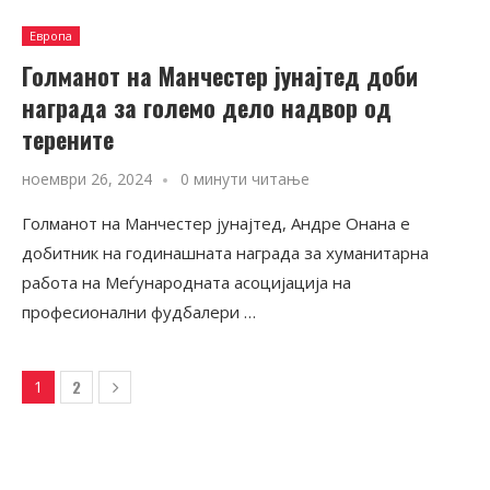
Европа
Голманот на Манчестер јунајтед доби
награда за големо дело надвор од
терените
ноември 26, 2024
0 минути читање
Голманот на Манчестер јунајтед, Андре Онана е
добитник на годинашната награда за хуманитарна
работа на Меѓународната асоцијација на
професионални фудбалери …
2
1