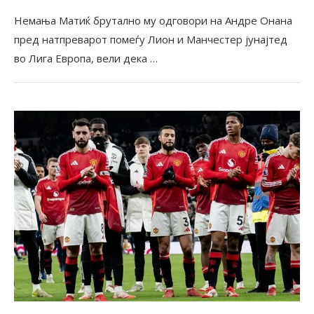
Немања Матиќ брутално му одговори на Андре Онана
пред натпреварот помеѓу Лион и Манчестер јунајтед
во Лига Европа, вели дека …