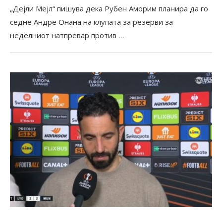
„Дејли Мејл“ пишува дека Рубен Аморим планира да го
седне Андре Онана на клупата за резерви за
неделниот натпревар против …