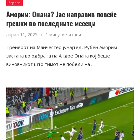
Европа
Аморим: Онана? Јас направив повеќе
грешки во последните месеци
април 11, 2025
1 минути читање
Тренерот на Манчестер јунајтед, Рубен Аморим
застана во одбрана на Андре Онана кој беше
виновникот што тимот не победи на …