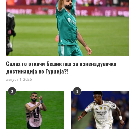
Салах го откачи Бешикташ за изненадувачка
дестинација во Турција?!
август 1, 2026
2
3