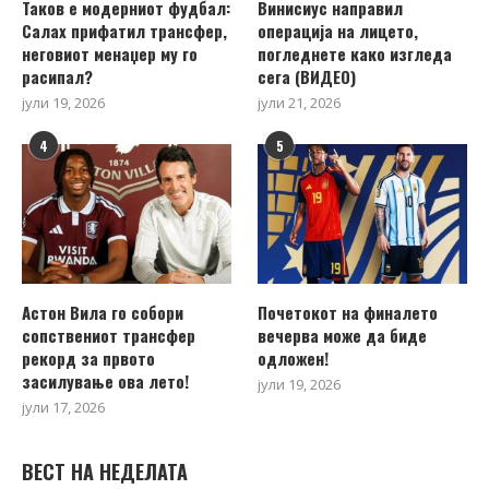
Таков е модерниот фудбал:
Винисиус направил
Салах прифатил трансфер,
операција на лицето,
неговиот менаџер му го
погледнете како изгледа
расипал?
сега (ВИДЕО)
јули 19, 2026
јули 21, 2026
4
5
Астон Вила го собори
Почетокот на финалето
сопствениот трансфер
вечерва може да биде
рекорд за првото
одложен!
засилување ова лето!
јули 19, 2026
јули 17, 2026
ВЕСТ НА НЕДЕЛАТА