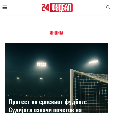
ИНЏИЈА
Протест во српскиот фудбал:
Судијата означи почеток на