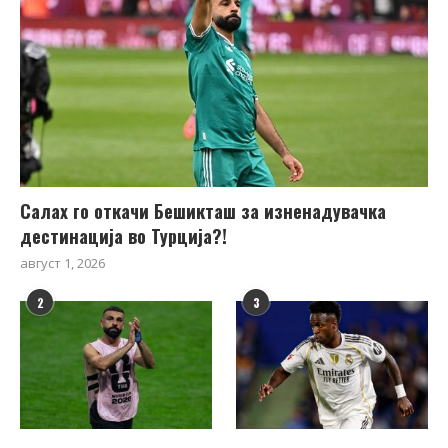
Салах го откачи Бешикташ за изненадувачка
дестинација во Турција?!
август 1, 2026
2
3