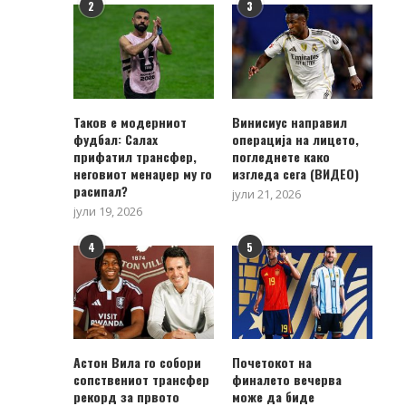
2
3
Таков е модерниот
Винисиус направил
фудбал: Салах
операција на лицето,
прифатил трансфер,
погледнете како
неговиот менаџер му го
изгледа сега (ВИДЕО)
расипал?
јули 21, 2026
јули 19, 2026
4
5
Астон Вила го собори
Почетокот на
сопствениот трансфер
финалето вечерва
рекорд за првото
може да биде