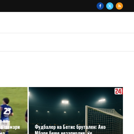
а на
аа шамари
Фудбалер на Бетис брутален: Ако
омо
Мбапе беше незапирлив, ќе