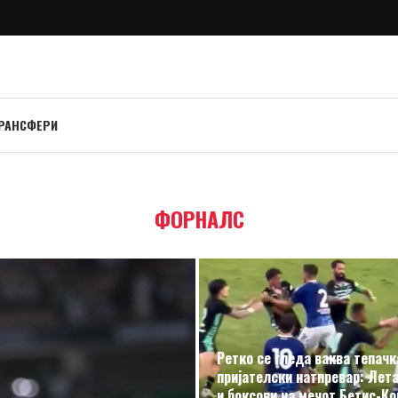
РАНСФЕРИ
ФОРНАЛС
Ретко се гледа ваква тепачк
пријателски натпревар: Лет
и боксови на мечот Бетис-К