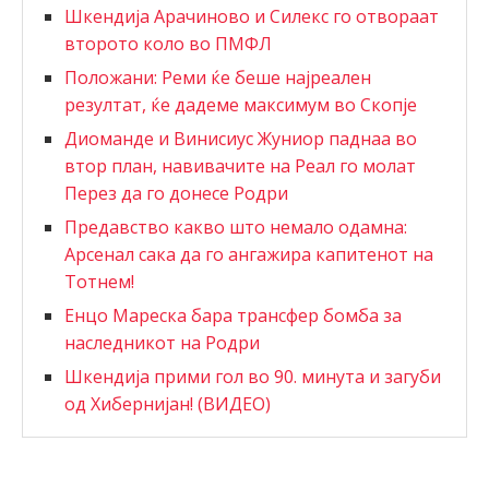
Шкендија Арачиново и Силекс го отвораат
второто коло во ПМФЛ
Положани: Реми ќе беше најреален
резултат, ќе дадеме максимум во Скопје
Диоманде и Винисиус Жуниор паднаа во
втор план, навивачите на Реал го молат
Перез да го донесе Родри
Предавство какво што немало одамна:
Арсенал сака да го ангажира капитенот на
Тотнем!
Енцо Мареска бара трансфер бомба за
наследникот на Родри
Шкендија прими гол во 90. минута и загуби
од Хибернијан! (ВИДЕО)