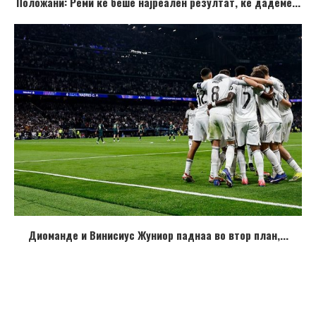
Положани: Реми ќе беше најреален резултат, ќе дадеме...
Диоманде и Винисиус Жуниор паднаа во втор план,...