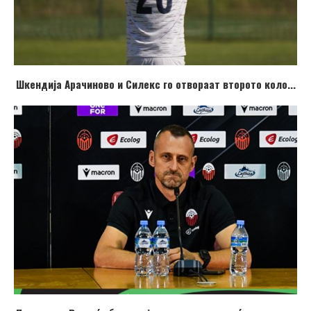
Шкендија Арачиново и Силекс го отвораат второто коло...