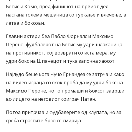
Бетис и Комо, пред финишот на првиот дел
настана голема мешаница со туркање и влечење, а
летаа и боксови.
Главни актери беа Пабло Форналс и Максимо
Перено, фудбалерот на Бетис му удри шлаканица
на противникот, кој возврати со иста мера, му
удри бокс на Шпанецот и тука започна хаосот.
Најлудо беше кога Чучо Ернандез се затрча и како
на видео играца со скок проба да му удри бокс на
Максимо Пероне, но го промаши и боксот заврши
во лицето на неговиот соиграч Натан.
Потоа притрчаа и фудбалерите од клупата, но за
среќа страстите брзо се смирија.