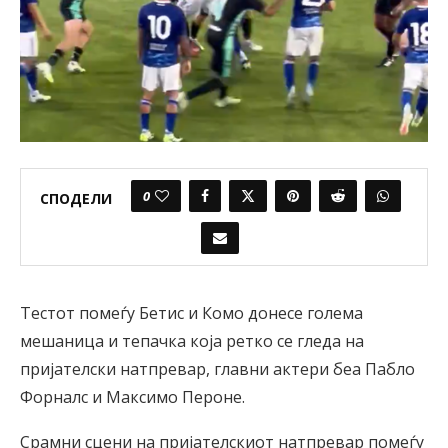
0
СПОДЕЛИ
Тестот помеѓу Бетис и Комо донесе голема
мешаница и тепачка која ретко се гледа на
пријателски натпревар, главни актери беа Пабло
Форналс и Максимо Пероне.
Срамни сцени на пријателскиот натпревар помеѓу