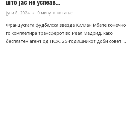
што јас не успеав…
јуни 8, 2024
0 минути читање
Француската фудбалска ѕвезда Килиан Мбапе конечно
го комплетира трансферот во Реал Мадрид, како
бесплатен агент од ПСЖ. 25-годишникот доби совет …