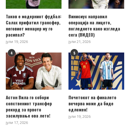
Таков е модерниот фудбал:
Винисиус направил
Салах прифатил трансфер,
операција на лицето,
неговиот менаџер му го
погледнете како изгледа
расипал?
сега (ВИДЕО)
јули 19, 2026
јули 21, 2026
4
5
Астон Вила го собори
Почетокот на финалето
сопствениот трансфер
вечерва може да биде
рекорд за првото
одложен!
засилување ова лето!
јули 19, 2026
јули 17, 2026