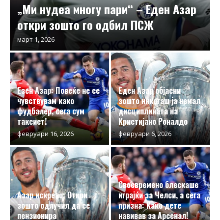
„Ми нудеа многу пари“ – Еден Азар
откри зошто го одбил ПСЖ
март 1, 2026
Езен Азар: Повеќе не се
Еден Азар објасни
чувствувам како
зошто никогаш ја немал
фудбалер, сега сум
дисциплината на
таксист!
Кристијано Роналдо
февруари 16, 2026
февруари 6, 2026
Своевремено блескаше
Aзар искрено: Откри
играјќи за Челси, а сега
зошто одлучил да се
призна: Како дете
пензионира
навивав за Арсенал!