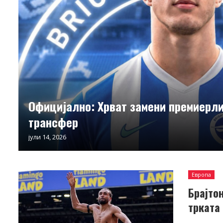
Официјално: Хрват замени премиерл
трансфер
јули 14, 2026
Европа
Брајто
трката