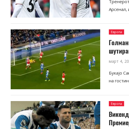
Тренерот
Арсенал, 
Европа
Голман
шутира
март 4, 2
Букајо Са
на гостин
Европа
Викенд
Премие