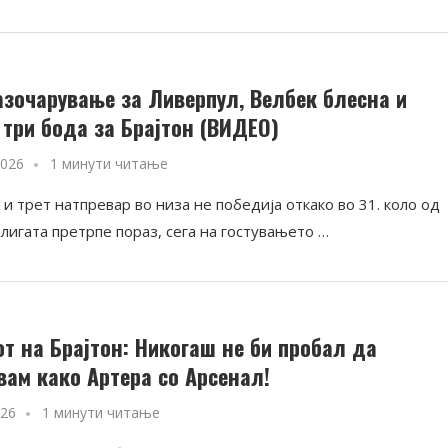
азочарување за Ливерпул, Велбек блесна и
 три бода за Брајтон (ВИДЕО)
2026
1 минути читање
и трет натпревар во низа не победија откако во 31. коло од
лигата претрпе пораз, сега на гостувањето …
от на Брајтон: Никогаш не би пробал да
вам како Артера со Арсенал!
026
1 минути читање