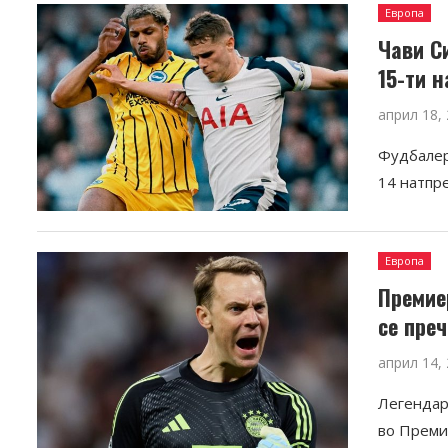
Европа
Чави С
15-ти 
април 18,
Фудбалери
14 натпр
Европа
Премие
се преч
април 14,
Легендар
во Преми