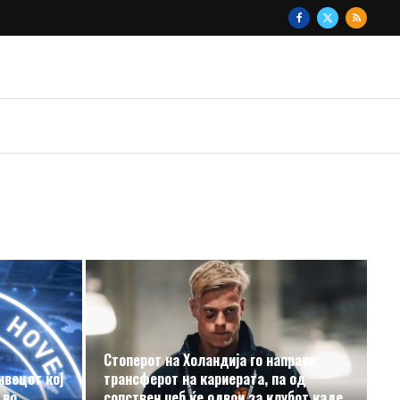
Стоперот на Холандија го направи
ивецот кој
трансферот на кариерата, па од
 во
сопствен џеб ќе одвои за клубот каде