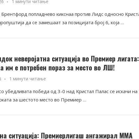
26
1 минути читање
и Брентфорд попладнево кикснаа против Лидс односно Крист
пропуштија да се замешаат за позицијата број 6, која …
идок неверојатна ситуација во Премиер лигата
а им е потребен пораз за место во ЛШ!
6
1 минути читање
со убедливата победа од 3-0 над Кристал Палас се искачи на
трката за шестото место во Премиер …
на ситуација: Премиерлигаш ангажирал ММА