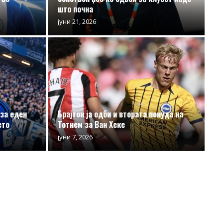
што почна
јуни 21, 2026
 за еден
Брајтон ја одби и втората понуда на
ето
Тотнем за Ван Хеке
јуни 7, 2026