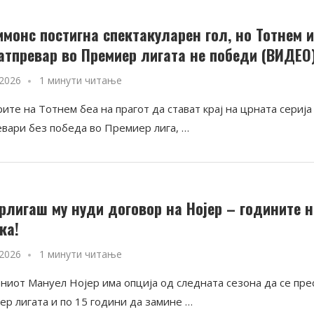
имонс постигна спектакуларен гол, но Тотнем 
натпревар во Премиер лигата не победи (ВИДЕО
 2026
1 минути читање
те на Тотнем беа на прагот да стават крај на црната серија
евари без победа во Премиер лига, …
рлигаш му нуди договор на Нојер – годините н
ка!
 2026
1 минути читање
ниот Мануел Нојер има опција од следната сезона да се пре
ер лигата и по 15 години да замине …