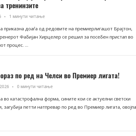
за тренинзите
6
1 минути читање
а приказна доаѓа од редовите на премиерлигашот Брајтон,
тренерот Фабијан Хирцелер се решил за посебен пристап во
от процес. …
пораз по ред на Челси во Премиер лигата!
 2026
0 минути читање
а во катастрофална форма, сините кои се актуелни светски
, загубија петти натпревар по ред во Премиер лигата, овојп