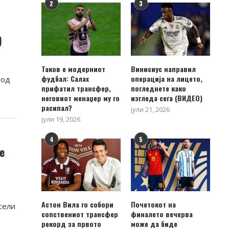
2
3
и
)
Таков е модерниот
Винисиус направил
фудбал: Салах
операција на лицето,
 од
прифатил трансфер,
погледнете како
неговиот менаџер му го
изгледа сега (ВИДЕО)
расипал?
јули 21, 2026
јули 19, 2026
4
5
е
Астон Вила го собори
Почетокот на
сели
сопствениот трансфер
финалето вечерва
рекорд за првото
може да биде