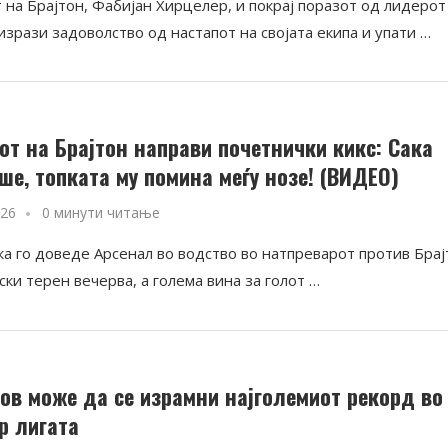
 на Брајтон, Фабијан Хирцелер, и покрај поразот од лидерот
изрази задоволство од настапот на својата екипа и упати …
от на Брајтон направи почетнички кикс: Сака
ше, топката му помина меѓу нозе! (ВИДЕО)
026
0 минути читање
ка го доведе Арсенал во водство во натпреварот против Бра
ски терен вечерва, а голема вина за голот …
ов може да се израмни најголемиот рекорд во
р лигата