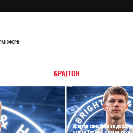
РАНСФЕРИ
БРАЈТОН
Брајтон замената за дефанз
оди во Тотнем ја најде токму