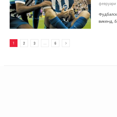
февруари 
Фудбалска
викенд, б
2
3
6
1
…