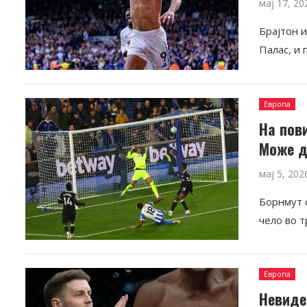
мај 17, 20
Брајтон 
Палас, и 
Европа
На пов
Може д
мај 5, 202
Борнмут 
чело во 
Европа
Невиде