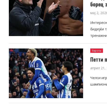
борец 
мај 2, 202
Интересн
бидејќи 
тренажни
Европа
Петти 
април 21,
Челси игр
шампиони