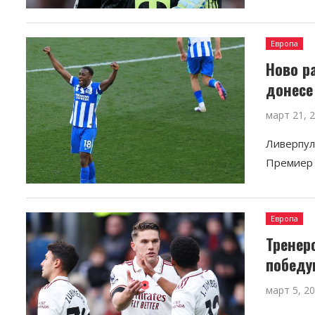
Европа
Ново р
донесе
март 21, 
Ливерпул 
Премиер 
Европа
Тренер
победу
март 5, 2