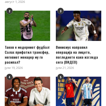
август 1, 2026
2
3
Таков е модерниот фудбал:
Винисиус направил
Салах прифатил трансфер,
операција на лицето,
неговиот менаџер му го
погледнете како изгледа
расипал?
сега (ВИДЕО)
јули 19, 2026
јули 21, 2026
4
5