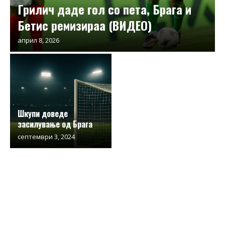
Грилич даде гол со пета, Брага и
Бетис ремизираа (ВИДЕО)
април 8, 2026
Шкупи доведе
засилување од Брага
септември 3, 2024