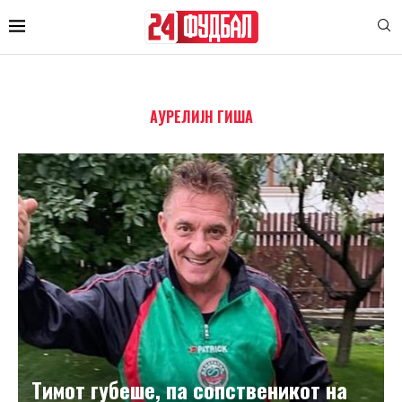
АУРЕЛИЈН ГИША
Тимот губеше, па сопственикот на