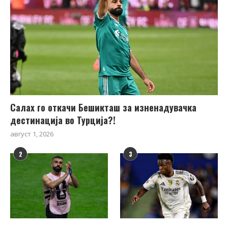
Салах го откачи Бешикташ за изненадувачка
дестинација во Турција?!
август 1, 2026
2
3