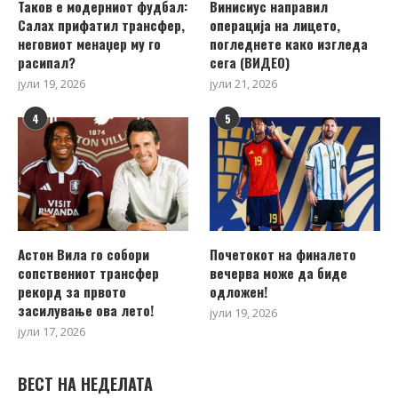
Таков е модерниот фудбал:
Винисиус направил
Салах прифатил трансфер,
операција на лицето,
неговиот менаџер му го
погледнете како изгледа
расипал?
сега (ВИДЕО)
јули 19, 2026
јули 21, 2026
4
5
Астон Вила го собори
Почетокот на финалето
сопствениот трансфер
вечерва може да биде
рекорд за првото
одложен!
засилување ова лето!
јули 19, 2026
јули 17, 2026
ВЕСТ НА НЕДЕЛАТА