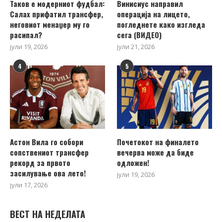
Таков е модерниот фудбал:
Винисиус направил
Салах прифатил трансфер,
операција на лицето,
неговиот менаџер му го
погледнете како изгледа
расипал?
сега (ВИДЕО)
јули 19, 2026
јули 21, 2026
4
5
Астон Вила го собори
Почетокот на финалето
сопствениот трансфер
вечерва може да биде
рекорд за првото
одложен!
засилување ова лето!
јули 19, 2026
јули 17, 2026
ВЕСТ НА НЕДЕЛАТА