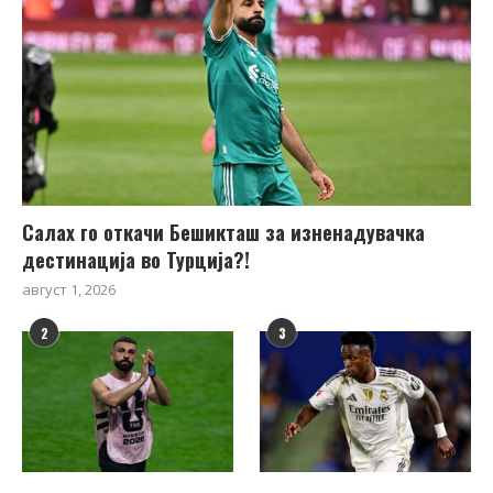
Салах го откачи Бешикташ за изненадувачка
дестинација во Турција?!
август 1, 2026
2
3