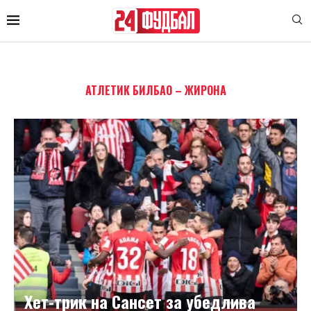
АТЛЕТИК БИЛБАО – ЖИРОНА
Хет-трик на Сансет за убедлива